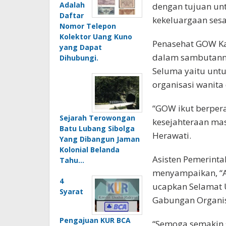
Adalah
dengan tujuan un
Daftar
kekeluargaan sesa
Nomor Telepon
Kolektor Uang Kuno
Penasehat GOW Ka
yang Dapat
dalam sambutann
Dihubungi.
Seluma yaitu untu
organisasi wanita
“GOW ikut berper
Sejarah Terowongan
kesejahteraan ma
Batu Lubang Sibolga
Herawati.
Yang Dibangun Jaman
Kolonial Belanda
Asisten Pemerint
Tahu…
menyampaikan, “A
4
ucapkan Selamat 
Syarat
Gabungan Organis
Pengajuan KUR BCA
“Semoga semakin s