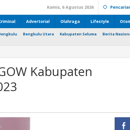
Kamis, 6 Agustus 2026
Pencaria
riminal
Advertorial
Olahraga
Lifestyle
Otom
Bengkulu
Bengkulu Utara
Kabupaten Seluma
Berita Nasion
n
 GOW Kabupaten
n
023