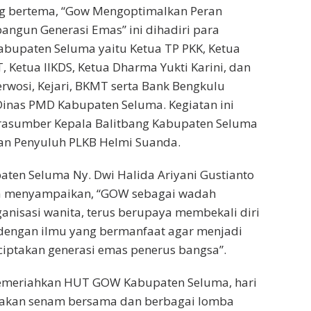
g bertema, “Gow Mengoptimalkan Peran
gun Generasi Emas” ini dihadiri para
bupaten Seluma yaitu Ketua TP PKK, Ketua
, Ketua IIKDS, Ketua Dharma Yukti Karini, dan
erwosi, Kejari, BKMT serta Bank Bengkulu
Dinas PMD Kabupaten Seluma. Kegiatan ini
asumber Kepala Balitbang Kabupaten Seluma
dan Penyuluh PLKB Helmi Suanda.
ten Seluma Ny. Dwi Halida Ariyani Gustianto
a menyampaikan, “GOW sebagai wadah
nisasi wanita, terus berupaya membekali diri
dengan ilmu yang bermanfaat agar menjadi
iptakan generasi emas penerus bangsa”.
emeriahkan HUT GOW Kabupaten Seluma, hari
nakan senam bersama dan berbagai lomba