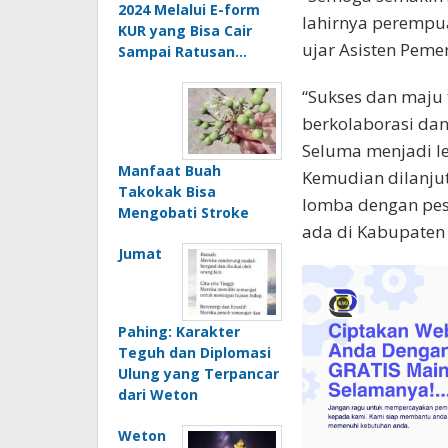
2024 Melalui E-form
lahirnya perempu
KUR yang Bisa Cair
ujar Asisten Peme
Sampai Ratusan…
“Sukses dan maju
berkolaborasi da
Seluma menjadi le
Manfaat Buah
Kemudian dilanju
Takokak Bisa
lomba dengan pese
Mengobati Stroke
ada di Kabupaten
Jumat
Pahing: Karakter
Teguh dan Diplomasi
Ulung yang Terpancar
dari Weton
Weton