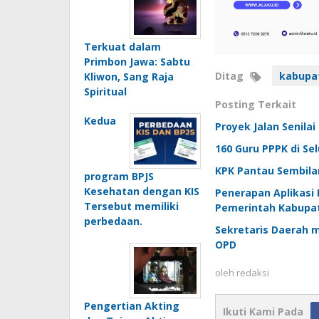
Terkuat dalam
Primbon Jawa: Sabtu
Ditag
kabupa
Kliwon, Sang Raja
Spiritual
Posting Terkait
Kedua
Proyek Jalan Senilai
160 Guru PPPK di Se
KPK Pantau Sembila
program BPJS
Kesehatan dengan KIS
Penerapan Aplikasi 
Tersebut memiliki
Pemerintah Kabupa
perbedaan.
Sekretaris Daerah 
OPD
oleh
redaksi
Pengertian Akting
Ikuti Kami Pada