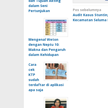
dan Tujuan Akting
dalam Seni
Navigasi
Pos sebelumnya
Pertunjukan
Audit Kasus Stuntin
pos
Kecamatan Seluma 
Mengenal Weton
dengan Neptu 10:
Makna dan Pengaruh
dalam Kehidupan
Cara
cek
KTP
sudah
terdaftar di aplikasi
apa saja