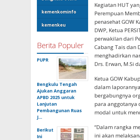
Kegiatan HUT yan
kemenkominfo
Perempuan Memban
penasehat GOW Ka
kemenkeu
DWP, Ketua PERSIT
perwakilan dari P
Berita Populer
Cabang Tais dan 
menghadirkan nar
PUPR
Drs. Erwan, M.Si 
Ketua GOW Kabupa
Bengkulu Tengah
dalam laporanny
Ajukan Anggaran
bergabungnya orga
APBD 2025 untuk
para anggotanya 
Lanjutan
Pembangunan Ruas
modal untuk menc
J…
“Dalam rangka m
Berikut
ini akan melaksa
Ini