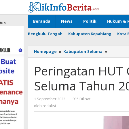
Lewati
ke
konten
Beranda
News
Politik
Hukum & K
tup
Bengkulu Tengah
Kabupaten Kepahiang
Kota 
Peringata
Homepage
»
Kabupaten Seluma
»
HUT
GOW
Peringatan HUT
Kabupate
Seluma
Seluma Tahun 2
Tahun
2023
oleh
1 September 2023
-
935 Dilihat
redaksi
oleh
redaksi