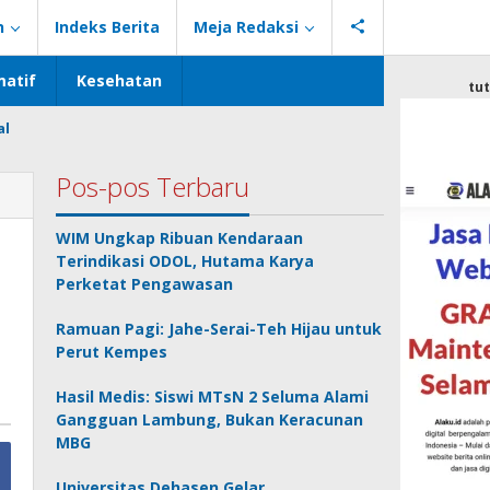
n
Indeks Berita
Meja Redaksi
atif
Kesehatan
tu
al
Pos-pos Terbaru
WIM Ungkap Ribuan Kendaraan
Terindikasi ODOL, Hutama Karya
Perketat Pengawasan
Ramuan Pagi: Jahe-Serai-Teh Hijau untuk
Perut Kempes
Hasil Medis: Siswi MTsN 2 Seluma Alami
Gangguan Lambung, Bukan Keracunan
MBG
Universitas Dehasen Gelar