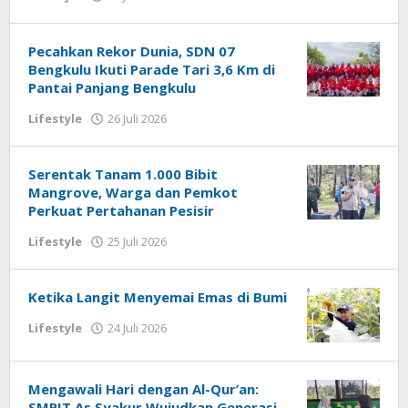
redaksi
Pecahkan Rekor Dunia, SDN 07
Bengkulu Ikuti Parade Tari 3,6 Km di
Pantai Panjang Bengkulu
oleh
Lifestyle
26 Juli 2026
redaksi
Serentak Tanam 1.000 Bibit
Mangrove, Warga dan Pemkot
Perkuat Pertahanan Pesisir
oleh
Lifestyle
25 Juli 2026
redaksi
Ketika Langit Menyemai Emas di Bumi
oleh
Lifestyle
24 Juli 2026
redaksi
Mengawali Hari dengan Al-Qur’an:
SMPIT As Syakur Wujudkan Generasi