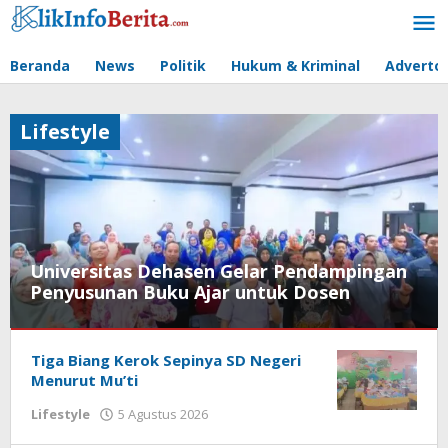
Lewati
ke
konten
Beranda
News
Politik
Hukum & Kriminal
Advertor
Lifestyle
Universitas Dehasen Gelar Pendampingan
Penyusunan Buku Ajar untuk Dosen
Lifestyle
Tiga Biang Kerok Sepinya SD Negeri
6
Menurut Mu’ti
Agustus
oleh
Lifestyle
5 Agustus 2026
2026
redaksi
oleh