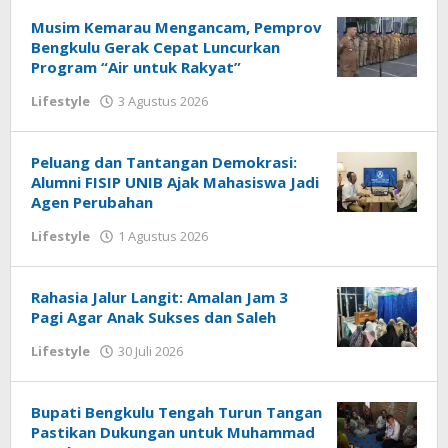
redaksi
Musim Kemarau Mengancam, Pemprov
Bengkulu Gerak Cepat Luncurkan
Program “Air untuk Rakyat”
oleh
Lifestyle
3 Agustus 2026
redaksi
Peluang dan Tantangan Demokrasi:
Alumni FISIP UNIB Ajak Mahasiswa Jadi
Agen Perubahan
oleh
Lifestyle
1 Agustus 2026
redaksi
Rahasia Jalur Langit: Amalan Jam 3
Pagi Agar Anak Sukses dan Saleh
oleh
Lifestyle
30 Juli 2026
redaksi
Bupati Bengkulu Tengah Turun Tangan
Pastikan Dukungan untuk Muhammad