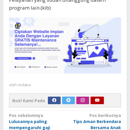
program lain.(kib)
oleh
redaksi
Ikuti Kami Pada
Navigasi
Pos sebelumnya
Pos berikutnya
Lulusannya paling
Tips Aman Berkendara
pos
mempengaruhi gaji
Bersama Anak