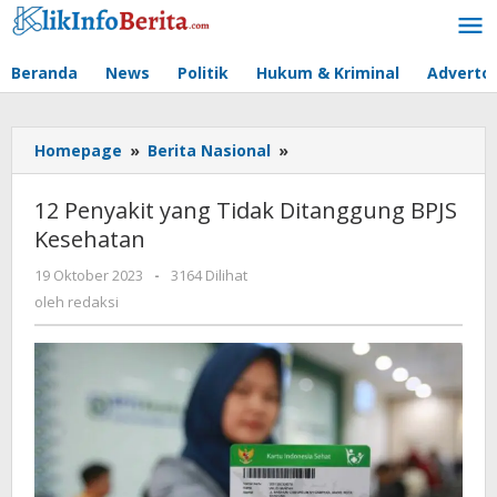
Lewati
ke
konten
Beranda
News
Politik
Hukum & Kriminal
Advertor
12
Homepage
»
Berita Nasional
»
Penyakit
yang
12 Penyakit yang Tidak Ditanggung BPJS
Tidak
Kesehatan
Ditanggung
BPJS
oleh
19 Oktober 2023
-
3164 Dilihat
Kesehatan
redaksi
oleh
redaksi