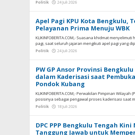
oleh
Politik
24 Juli 2026
redaksi
Apel Pagi KPU Kota Bengkulu, T
Pelayanan Prima Menuju WBK
KLIKINFOBERITA.COM,- Suasana khidmat menyelimuti h
pagi, saat seluruh jajaran mengikuti apel pagi yang d
oleh
Politik
24 Juli 2026
redaksi
PW GP Ansor Provinsi Bengkulu
dalam Kaderisasi saat Pembukaa
Pondok Kubang
KLIKINFOBERITA.COM,- Perwakilan Pimpinan Wilayah 
posisinya sebagai pengawal proses kaderisasi saat 
oleh
Politik
18 Juli 2026
redaksi
DPC PPP Bengkulu Tengah Kini Mi
Tanggung Jawab untuk Memperk