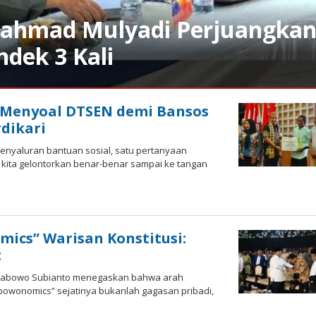
 Rahmad Mulyadi Perjuangka
dek 3 Kali
: Menyoal DTSEN demi Bansos
dikari
penyaluran bantuan sosial, satu pertanyaan
kita gelontorkan benar-benar sampai ke tangan
ics” Warisan Konstitusi:
t
 Prabowo Subianto menegaskan bahwa arah
abowonomics” sejatinya bukanlah gagasan pribadi,