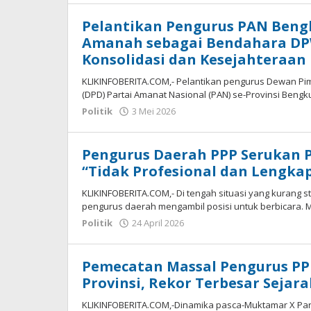
Pelantikan Pengurus PAN Beng
Amanah sebagai Bendahara DP
Konsolidasi dan Kesejahteraan
KLIKINFOBERITA.COM,- Pelantikan pengurus Dewan P
(DPD) Partai Amanat Nasional (PAN) se-Provinsi Beng
oleh
Politik
3 Mei 2026
redaksi
Pengurus Daerah PPP Serukan P
“Tidak Profesional dan Lengka
KLIKINFOBERITA.COM,- Di tengah situasi yang kurang 
pengurus daerah mengambil posisi untuk berbicara.
oleh
Politik
24 April 2026
redaksi
Pemecatan Massal Pengurus PPP:
Provinsi, Rekor Terbesar Sejarah
KLIKINFOBERITA.COM,-Dinamika pasca-Muktamar X Par