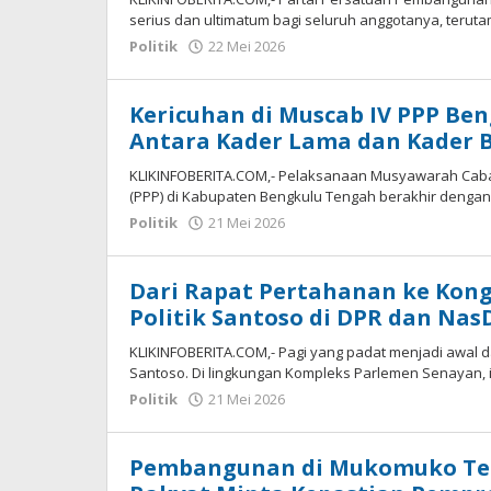
serius dan ultimatum bagi seluruh anggotanya, terut
oleh
Politik
22 Mei 2026
redaksi
Kericuhan di Muscab IV PPP Be
Antara Kader Lama dan Kader 
KLIKINFOBERITA.COM,- Pelaksanaan Musyawarah Caba
(PPP) di Kabupaten Bengkulu Tengah berakhir dengan
oleh
Politik
21 Mei 2026
redaksi
Dari Rapat Pertahanan ke Kon
Politik Santoso di DPR dan Na
KLIKINFOBERITA.COM,- Pagi yang padat menjadi awal da
Santoso. Di lingkungan Kompleks Parlemen Senayan, 
oleh
Politik
21 Mei 2026
redaksi
Pembangunan di Mukomuko Ter