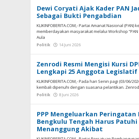
Dewi Coryati Ajak Kader PAN J
Sebagai Bukti Pengabdian
KLIKINFOBERITA.COM,- Partai Amanat Nasional (PAN) 
memberdayakan masyarakat melalui Workshop “PAN B
Aula
oleh
Politik
14 Juni 2026
redaksi
Zenrodi Resmi Mengisi Kursi D
Lengkapi 25 Anggota Legislatif
KLIKINFOBERITA.COM,- Pada hari Senin pagi (03/06/2
kembali dipenuhi dengan suasana pelantikan. Zenrodi
oleh
Politik
8 Juni 2026
redaksi
PPP Mengeluarkan Peringatan K
Bengkulu Tengah Harus Patuhi 
Menanggung Akibat
KLIKINFOBERITA.COM,- Partai Persatuan Pembangunan