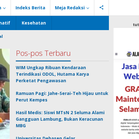
n
Indeks Berita
Meja Redaksi
atif
Kesehatan
tu
al
Pos-pos Terbaru
WIM Ungkap Ribuan Kendaraan
Terindikasi ODOL, Hutama Karya
Perketat Pengawasan
Ramuan Pagi: Jahe-Serai-Teh Hijau untuk
Perut Kempes
Hasil Medis: Siswi MTsN 2 Seluma Alami
Gangguan Lambung, Bukan Keracunan
MBG
Universitas Dehasen Gelar