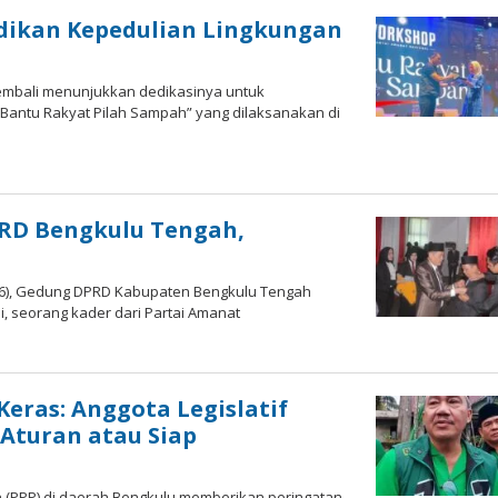
adikan Kepedulian Lingkungan
kembali menunjukkan dedikasinya untuk
antu Rakyat Pilah Sampah” yang dilaksanakan di
PRD Bengkulu Tengah,
026), Gedung DPRD Kabupaten Bengkulu Tengah
, seorang kader dari Partai Amanat
eras: Anggota Legislatif
Aturan atau Siap
 (PPP) di daerah Bengkulu memberikan peringatan