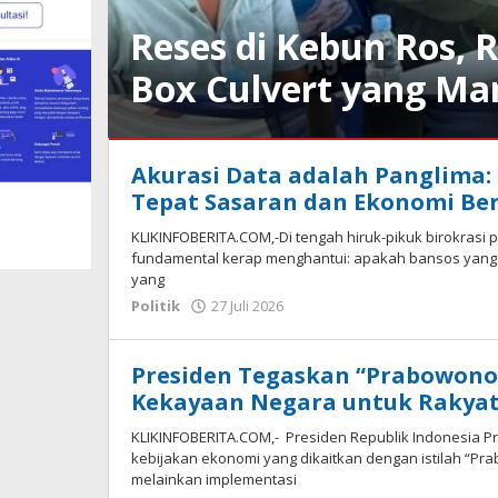
Reses di Kebun Ros,
Box Culvert yang Man
Politik
Akurasi Data adalah Panglima
2
Tepat Sasaran dan Ekonomi Ber
Agustus
2026
KLIKINFOBERITA.COM,-Di tengah hiruk-pikuk birokrasi 
oleh
fundamental kerap menghantui: apakah bansos yang 
redaksi
yang
oleh
Politik
27 Juli 2026
redaksi
Presiden Tegaskan “Prabowonom
Kekayaan Negara untuk Rakya
KLIKINFOBERITA.COM,- Presiden Republik Indonesia
kebijakan ekonomi yang dikaitkan dengan istilah “Pr
melainkan implementasi