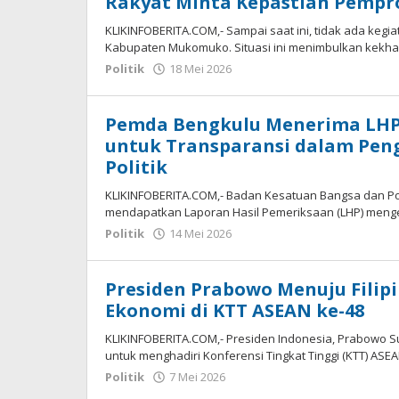
Rakyat Minta Kepastian Pempr
KLIKINFOBERITA.COM,- Sampai saat ini, tidak ada keg
Kabupaten Mukomuko. Situasi ini menimbulkan kekha
oleh
Politik
18 Mei 2026
redaksi
Pemda Bengkulu Menerima LHP
untuk Transparansi dalam Pen
Politik
KLIKINFOBERITA.COM,- Badan Kesatuan Bangsa dan Pol
mendapatkan Laporan Hasil Pemeriksaan (LHP) meng
oleh
Politik
14 Mei 2026
redaksi
Presiden Prabowo Menuju Filip
Ekonomi di KTT ASEAN ke-48
KLIKINFOBERITA.COM,- Presiden Indonesia, Prabowo Sub
untuk menghadiri Konferensi Tingkat Tinggi (KTT) AS
oleh
Politik
7 Mei 2026
redaksi