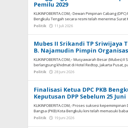
Pemilu 2029
KLIKINFOBERITA.COM,- Dewan Pimpinan Cabang (DPC)
Bengkulu Tengah secara resmi telah menerima Surat
oleh
Politik
11 Juli 2026
redaksi
Mubes II Srikandi TP Sriwijaya
B. Najamudin Pimpin Organisas
KLIKINFOBERITA.COM,– Musyawarah Besar (Mubes) II S
berlangsung khidmat di Hotel Redtop, Jakarta Pusat, p
oleh
Politik
28 Juni 2026
redaksi
Finalisasi Ketua DPC PKB Bengk
Keputusan DPP Sebelum 25 Juni
KLIKINFOBERITA.COM,- Proses suksesi kepemimpinan 
Bangsa (PKB) Kota Bengkulu kini telah memasuki ba
oleh
Politik
19 Juni 2026
redaksi