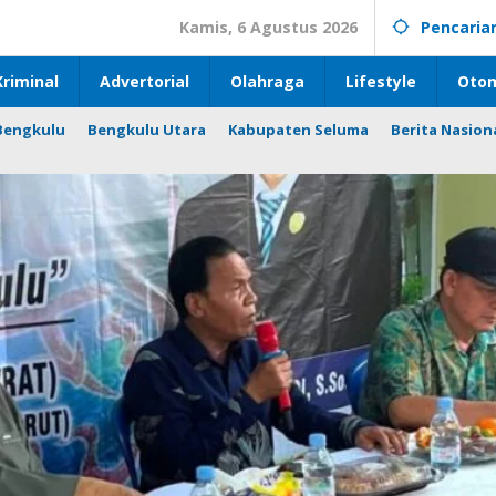
Kamis, 6 Agustus 2026
Pencaria
riminal
Advertorial
Olahraga
Lifestyle
Otom
Bengkulu
Bengkulu Utara
Kabupaten Seluma
Berita Nasion