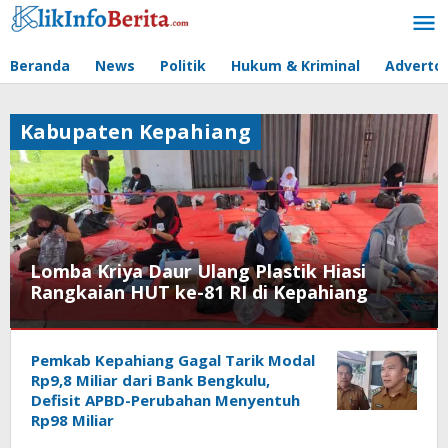
Lewati
ke
konten
Beranda
News
Politik
Hukum & Kriminal
Advertor
Kabupaten Kepahiang
Lomba Kriya Daur Ulang Plastik Hiasi
Rangkaian HUT ke-81 RI di Kepahiang
Kabupaten
Kepahiang
Pemkab Kepahiang Gagal Tarik Modal
Rp9,8 Miliar dari Bank Bengkulu,
8
Defisit APBD-Perubahan Menyentuh
Agustus
Rp98 Miliar
2026