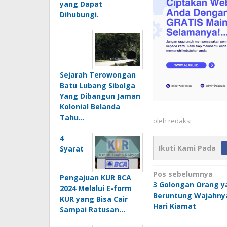
yang Dapat
Dihubungi.
Sejarah Terowongan
Batu Lubang Sibolga
Yang Dibangun Jaman
Kolonial Belanda
Tahu…
oleh
redaksi
4
Ikuti Kami Pada
Syarat
Navigasi
Pos sebelumnya
Pengajuan KUR BCA
3 Golongan Orang y
pos
2024 Melalui E-form
Beruntung Wajahnya
KUR yang Bisa Cair
Hari Kiamat
Sampai Ratusan…