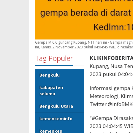
Gempa M 6,6 guncang Kupang, NTT hari ini - Gempa magn
ini, Kamis, 2 November 2023 pukul 04:04:45 WIB, dirasakan
Tag Populer
KLIKINFOBERIT
Kupang, Nusa Teng
2023 pukul 04:04:
Bengkulu
kabupaten
Informasi gempa 
seluma
Meteorologi, Klim
Twitter @infoBMK
Bengkulu Utara
“#Gempa Dirasaka
kemenkominfo
2023 04:04:45 WIB
kemenkeu