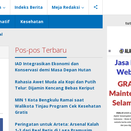
n
Indeks Berita
Meja Redaksi
atif
Kesehatan
tu
al
Pos-pos Terbaru
IAD Integrasikan Ekonomi dan
Konservasi demi Masa Depan Hutan
Rahasia Awet Muda ala Kopi dan Putih
Telur: Dijamin Kencang Bebas Keriput
MIN 1 Kota Bengkulu Ramai saat
Walikota Tinjau Program Cek Kesehatan
Gratis
Peringatan untuk Arteta: Arsenal Kalah
1-3 dari Real Betis di Laga Pramusim