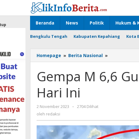
Lewati
ke
konten
Beranda
News
Politik
Hukum & K
tup
Bengkulu Tengah
Kabupaten Kepahiang
Kota 
Gempa
Homepage
»
Berita Nasional
»
M
6,6
Gempa M 6,6 Gu
Guncang
Kupang,
Hari Ini
NTT
Hari
Ini
oleh
2 November 2023
-
2704 Dilihat
redaksi
oleh
redaksi