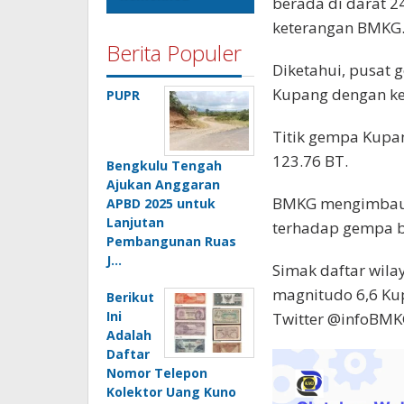
berada di darat 2
keterangan BMKG
Berita Populer
Diketahui, pusat 
Kupang dengan k
PUPR
Titik gempa Kupang
123.76 BT.
Bengkulu Tengah
Ajukan Anggaran
BMKG mengimbau k
APBD 2025 untuk
Lanjutan
terhadap gempa b
Pembangunan Ruas
J…
Simak daftar wila
magnitudo 6,6 Kup
Berikut
Ini
Twitter @infoBM
Adalah
Daftar
Nomor Telepon
Kolektor Uang Kuno