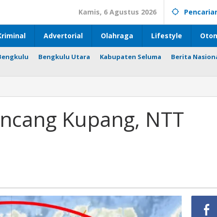
Kamis, 6 Agustus 2026
Pencaria
riminal
Advertorial
Olahraga
Lifestyle
Otom
Bengkulu
Bengkulu Utara
Kabupaten Seluma
Berita Nasion
ncang Kupang, NTT