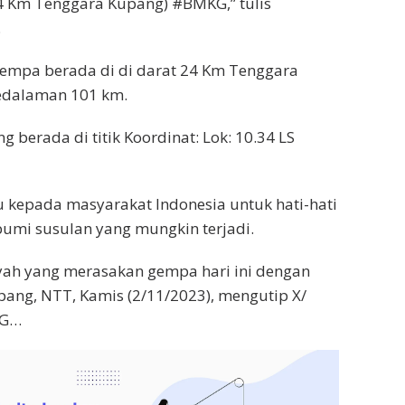
4 Km Tenggara Kupang) #BMKG,” tulis
.
gempa berada di di darat 24 Km Tenggara
edalaman 101 km.
 berada di titik Koordinat: Lok: 10.34 LS
epada masyarakat Indonesia untuk hati-hati
umi susulan yang mungkin terjadi.
yah yang merasakan gempa hari ini dengan
ang, NTT, Kamis (2/11/2023), mengutip X/
KG…