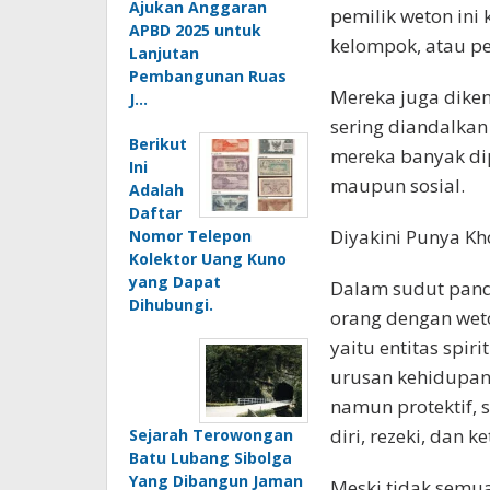
Ajukan Anggaran
pemilik weton ini
APBD 2025 untuk
kelompok, atau pe
Lanjutan
Pembangunan Ruas
Mereka juga diken
J…
sering diandalkan
Berikut
mereka banyak dip
Ini
maupun sosial.
Adalah
Daftar
Diyakini Punya 
Nomor Telepon
Kolektor Uang Kuno
yang Dapat
Dalam sudut pand
Dihubungi.
orang dengan wet
yaitu entitas spi
urusan kehidupan.
namun protektif, 
diri, rezeki, dan k
Sejarah Terowongan
Batu Lubang Sibolga
Yang Dibangun Jaman
Meski tidak semua