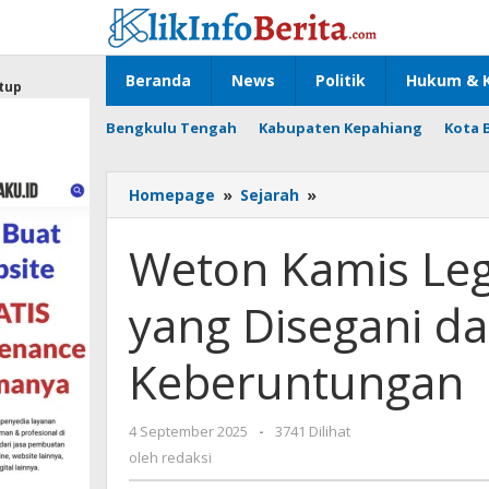
Lewati
ke
konten
Beranda
News
Politik
Hukum & K
tup
Bengkulu Tengah
Kabupaten Kepahiang
Kota 
Weton
Homepage
»
Sejarah
»
Kamis
Legi:
Weton Kamis Leg
Sosok
Penuh
yang Disegani dan
Wibawa
yang
Disegani
Keberuntungan
dan
Dikelilingi
Keberuntungan
oleh
4 September 2025
-
3741 Dilihat
redaksi
oleh
redaksi