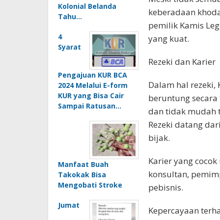
Kolonial Belanda
keberadaan khoda
Tahu…
pemilik Kamis Legi
4
yang kuat.
Syarat
Rezeki dan Karier
Pengajuan KUR BCA
Dalam hal rezeki,
2024 Melalui E-form
KUR yang Bisa Cair
beruntung secara 
Sampai Ratusan…
dan tidak mudah t
Rezeki datang dari
bijak.
Karier yang cocok 
Manfaat Buah
konsultan, pemimp
Takokak Bisa
Mengobati Stroke
pebisnis.
Jumat
Kepercayaan terh