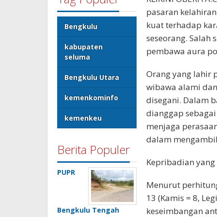
pasaran kelahira
kuat terhadap kara
Bengkulu
seseorang. Salah 
kabupaten
pembawa aura pos
seluma
Orang yang lahir 
Bengkulu Utara
wibawa alami da
kemenkominfo
disegani. Dalam 
dianggap sebagai
kemenkeu
menjaga perasaan o
dalam mengambil
Berita Populer
Kepribadian yan
PUPR
Menurut perhitung
13 (Kamis = 8, Leg
Bengkulu Tengah
keseimbangan anta