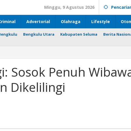
Minggu, 9 Agustus 2026
Pencaria
riminal
Advertorial
Olahraga
Lifestyle
Otom
Bengkulu
Bengkulu Utara
Kabupaten Seluma
Berita Nasion
i: Sosok Penuh Wibaw
 Dikelilingi