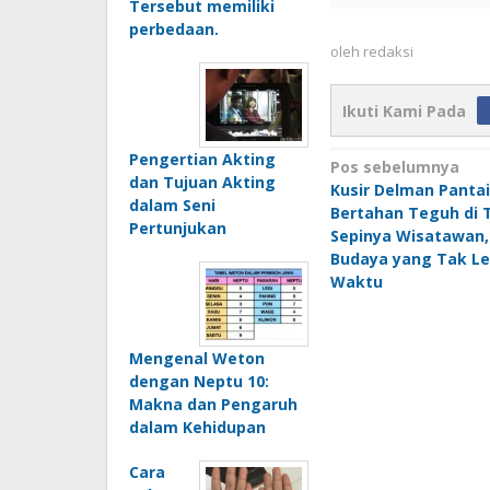
Tersebut memiliki
perbedaan.
oleh
redaksi
Ikuti Kami Pada
Pengertian Akting
Navigasi
Pos sebelumnya
dan Tujuan Akting
Kusir Delman Panta
pos
dalam Seni
Bertahan Teguh di 
Pertunjukan
Sepinya Wisatawan,
Budaya yang Tak Le
Waktu
Mengenal Weton
dengan Neptu 10:
Makna dan Pengaruh
dalam Kehidupan
Cara