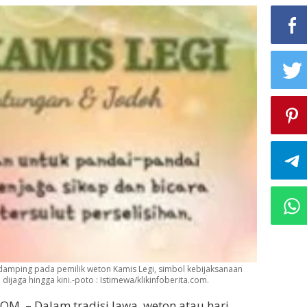
damping pada pemilik weton Kamis Legi, simbol kebijaksanaan
jaga hingga kini.-poto : Istimewa/klikinfoberita.com.
M, – Dalam tradisi Jawa, weton atau hari