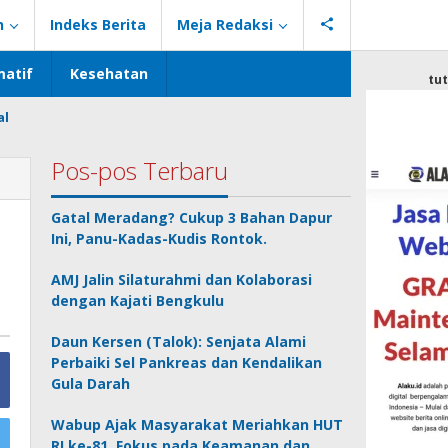
n
Indeks Berita
Meja Redaksi
atif
Kesehatan
tu
al
Pos-pos Terbaru
Gatal Meradang? Cukup 3 Bahan Dapur
Ini, Panu-Kadas-Kudis Rontok.
AMJ Jalin Silaturahmi dan Kolaborasi
dengan Kajati Bengkulu
Daun Kersen (Talok): Senjata Alami
Perbaiki Sel Pankreas dan Kendalikan
Gula Darah
Wabup Ajak Masyarakat Meriahkan HUT
RI ke-81, Fokus pada Keamanan dan