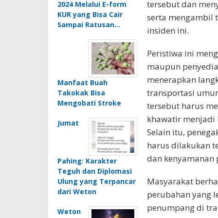
tersebut dan men
2024 Melalui E-form
KUR yang Bisa Cair
serta mengambil t
Sampai Ratusan…
insiden ini.
Peristiwa ini men
maupun penyedia 
menerapkan lang
Manfaat Buah
transportasi umu
Takokak Bisa
Mengobati Stroke
tersebut harus me
khawatir menjadi
Jumat
Selain itu, penega
harus dilakukan 
dan kenyamanan 
Pahing: Karakter
Teguh dan Diplomasi
Masyarakat berhar
Ulung yang Terpancar
dari Weton
perubahan yang l
penumpang di tra
Weton