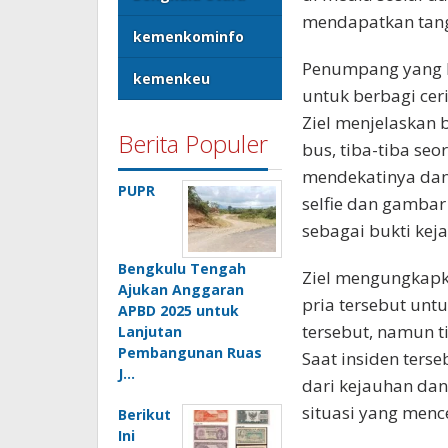
mendapatkan tang
kemenkominfo
Penumpang yang b
kemenkeu
untuk berbagi cer
Ziel menjelaskan 
Berita Populer
bus, tiba-tiba seo
mendekatinya dan
PUPR
selfie dan gambar
sebagai bukti keja
Bengkulu Tengah
Ziel mengungkapk
Ajukan Anggaran
pria tersebut unt
APBD 2025 untuk
tersebut, namun 
Lanjutan
Pembangunan Ruas
Saat insiden ters
J…
dari kejauhan dan
situasi yang menc
Berikut
Ini