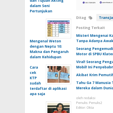
dan Tujuan Akting
dalam Seni
Pertunjukan
Ditag
TransJa
Posting Terkait
Misteri Mengenai K
Tanpa Adanya Awak
Mengenal Weton
dengan Neptu 10:
Seorang Pengemudi 
Makna dan Pengaruh
Motor di SPBU Klat
dalam Kehidupan
Viral! Seorang Peng
Mobil! Ini Penyebab
Cara
cek
Akibat Krim Pemuti
KTP
Tahu Ga 7 Manusia T
sudah
Mereka dalam Dunia
terdaftar di aplikasi
apa saja
oleh
redaksi
Penulis: Penulis2
Editor: Okta