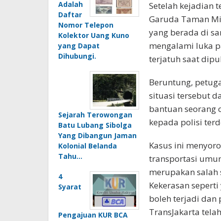
Adalah
Setelah kejadian 
Daftar
Garuda Taman Min
Nomor Telepon
yang berada di sa
Kolektor Uang Kuno
mengalami luka p
yang Dapat
Dihubungi.
terjatuh saat dipu
Beruntung, petug
situasi tersebut
bantuan seorang oj
Sejarah Terowongan
kepada polisi ter
Batu Lubang Sibolga
Yang Dibangun Jaman
Kasus ini menyor
Kolonial Belanda
Tahu…
transportasi umum
merupakan salah s
4
Kekerasan seperti 
Syarat
boleh terjadi dan 
TransJakarta tel
Pengajuan KUR BCA