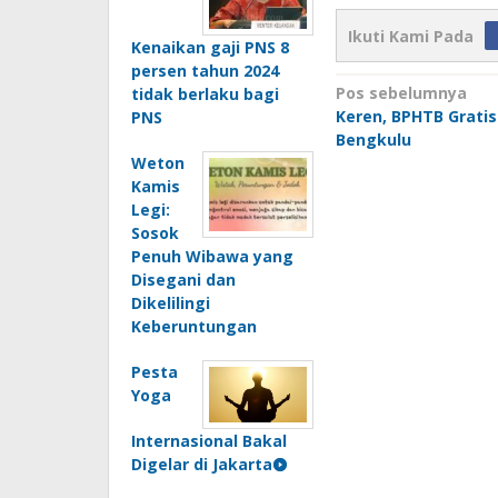
Ikuti Kami Pada
Kenaikan gaji PNS 8
persen tahun 2024
Navigasi
Pos sebelumnya
tidak berlaku bagi
Keren, BPHTB Gratis
PNS
pos
Bengkulu
Weton
Kamis
Legi:
Sosok
Penuh Wibawa yang
Disegani dan
Dikelilingi
Keberuntungan
Pesta
Yoga
Internasional Bakal
Digelar di Jakarta