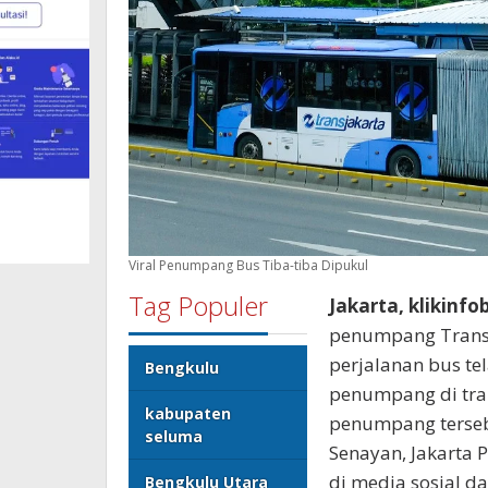
Viral Penumpang Bus Tiba-tiba Dipukul
Tag Populer
Jakarta, klikinfo
penumpang TransJ
perjalanan bus t
Bengkulu
penumpang di tran
kabupaten
penumpang tersebu
seluma
Senayan, Jakarta 
di media sosial d
Bengkulu Utara