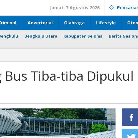
Jumat, 7 Agustus 2026
Pencaria
riminal
Advertorial
Olahraga
Lifestyle
Otom
Bengkulu
Bengkulu Utara
Kabupaten Seluma
Berita Nasion
g
 Bus Tiba-tiba Dipukul