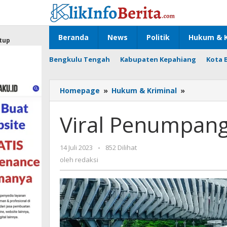
Lewati
ke
konten
Beranda
News
Politik
Hukum & K
tup
Bengkulu Tengah
Kabupaten Kepahiang
Kota 
Viral
Homepage
»
Hukum & Kriminal
»
Penumpan
Bus
Viral Penumpang
Tiba-
tiba
Dipukul
oleh
14 Juli 2023
-
852 Dilihat
redaksi
oleh
redaksi