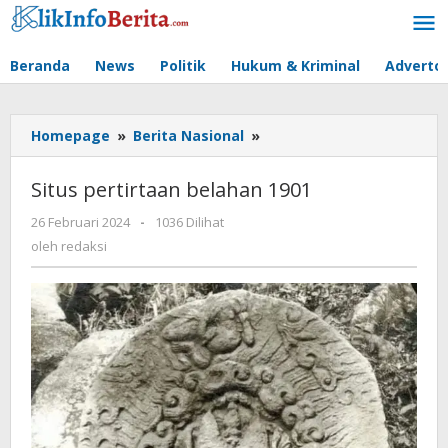
Lewati
ke
konten
Beranda
News
Politik
Hukum & Kriminal
Advertor
Situs
Homepage
»
Berita Nasional
»
pertirtaan
belahan
Situs pertirtaan belahan 1901
1901
oleh
26 Februari 2024
-
1036 Dilihat
redaksi
oleh
redaksi