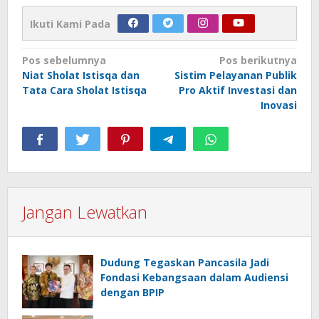
Ikuti Kami Pada
Navigasi
Pos sebelumnya
Pos berikutnya
Niat Sholat Istisqa dan
Sistim Pelayanan Publik
pos
Tata Cara Sholat Istisqa
Pro Aktif Investasi dan
Inovasi
Jangan Lewatkan
Dudung Tegaskan Pancasila Jadi
Fondasi Kebangsaan dalam Audiensi
dengan BPIP