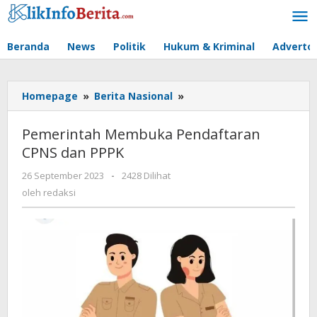
Lewati
ke
konten
Beranda
News
Politik
Hukum & Kriminal
Advertor
Pemerintah
Homepage
»
Berita Nasional
»
Membuka
Pendaftaran
Pemerintah Membuka Pendaftaran
CPNS
CPNS dan PPPK
dan
PPPK
oleh
26 September 2023
-
2428 Dilihat
redaksi
oleh
redaksi