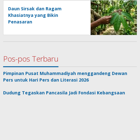
Daun Sirsak dan Ragam
Khasiatnya yang Bikin
Penasaran
Pos-pos Terbaru
Pimpinan Pusat Muhammadiyah menggandeng Dewan
Pers untuk Hari Pers dan Literasi 2026
Dudung Tegaskan Pancasila Jadi Fondasi Kebangsaan
dalam Audiensi dengan BPIP
Gatal Meradang? Cukup 3 Bahan Dapur Ini, Panu-Kadas-
Kudis Rontok.
AMJ Jalin Silaturahmi dan Kolaborasi dengan Kajati
Bengkulu