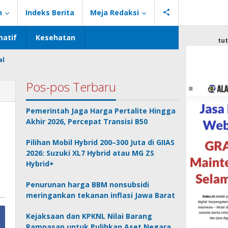
n
Indeks Berita
Meja Redaksi
atif
Kesehatan
tu
al
Pos-pos Terbaru
Pemerintah Jaga Harga Pertalite Hingga
Akhir 2026, Percepat Transisi B50
Pilihan Mobil Hybrid 200–300 Juta di GIIAS
2026: Suzuki XL7 Hybrid atau MG ZS
Hybrid+
Penurunan harga BBM nonsubsidi
meringankan tekanan inflasi Jawa Barat
Kejaksaan dan KPKNL Nilai Barang
Rampasan untuk Pulihkan Aset Negara