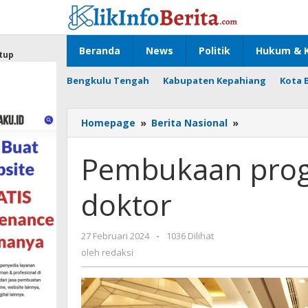
Lewati
ke
konten
Beranda
News
Politik
Hukum & K
tup
Bengkulu Tengah
Kabupaten Kepahiang
Kota 
Pembukaan
Homepage
»
Berita Nasional
»
program
pendidikan
Pembukaan prog
doktor
doktor
oleh
27 Februari 2024
-
1036 Dilihat
redaksi
oleh
redaksi