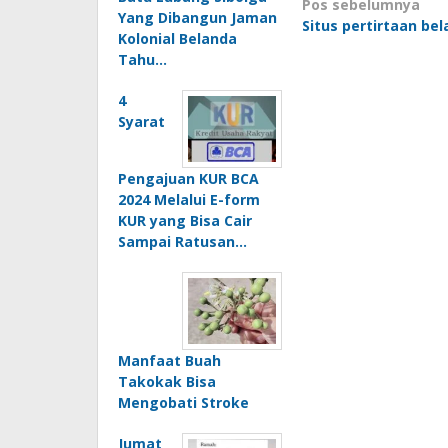
Navigasi
Pos sebelumnya
Yang Dibangun Jaman
Situs pertirtaan be
pos
Kolonial Belanda
Tahu…
4
Syarat
Pengajuan KUR BCA
2024 Melalui E-form
KUR yang Bisa Cair
Sampai Ratusan…
Manfaat Buah
Takokak Bisa
Mengobati Stroke
Jumat