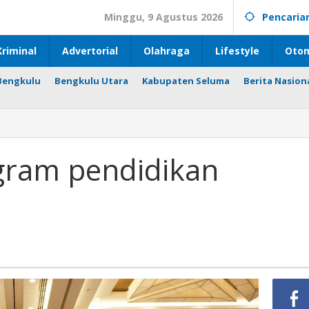
Minggu, 9 Agustus 2026
Pencaria
riminal
Advertorial
Olahraga
Lifestyle
Otom
Bengkulu
Bengkulu Utara
Kabupaten Seluma
Berita Nasion
ram pendidikan