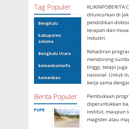
Tag Populer
KLIKINFOBERITA.C
diluncurkan di Ja
pendidikan doktor
Bengkulu
terapan dan inova
kabupaten
industri.
seluma
Kehadiran program
Bengkulu Utara
mendorong sumber
kemenkominfo
tinggi, tetapi j
nasional. Untuk i
kemenkeu
kerja sama dengan
Berita Populer
Pembukaan progra
diperuntukkan bagi
PUPR
institut, maupun 
magister atau mag