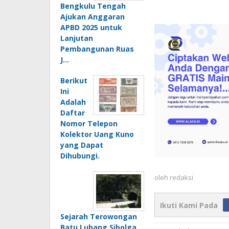
Bengkulu Tengah
Ajukan Anggaran
APBD 2025 untuk
Lanjutan
Pembangunan Ruas
J…
Berikut
Ini
Adalah
Daftar
Nomor Telepon
Kolektor Uang Kuno
yang Dapat
Dihubungi.
oleh
redaksi
Ikuti Kami Pada
Sejarah Terowongan
Batu Lubang Sibolga