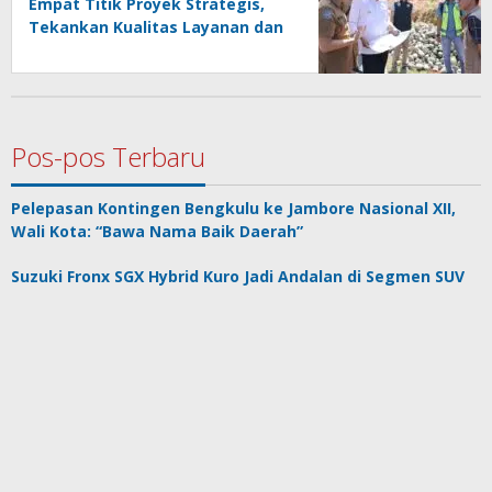
Empat Titik Proyek Strategis,
Tekankan Kualitas Layanan dan
Konektivitas Infrastruktur
Pos-pos Terbaru
Pelepasan Kontingen Bengkulu ke Jambore Nasional XII,
Wali Kota: “Bawa Nama Baik Daerah”
Suzuki Fronx SGX Hybrid Kuro Jadi Andalan di Segmen SUV
Kompak GIIAS 2026
Barcelona-Bursa Transfer: Perundingan Marc Casado
Mandek, Al Hilal Berenang Melawan Arus
Arie : Ajak Bengkulu Utara Kibarkan Semangat Gotong
Royong di HUT RI ke-81
Pimpinan Pusat Muhammadiyah menggandeng Dewan