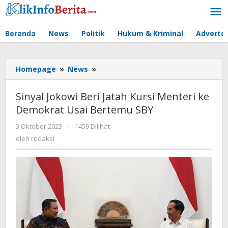
Lewati
ke
konten
Beranda
News
Politik
Hukum & Kriminal
Advertor
Sinyal
Homepage
»
News
»
Jokowi
Beri
Sinyal Jokowi Beri Jatah Kursi Menteri ke
Jatah
Demokrat Usai Bertemu SBY
Kursi
Menteri
oleh
3 Oktober 2023
-
1459 Dilihat
ke
redaksi
oleh
redaksi
Demokrat
Usai
Bertemu
SBY