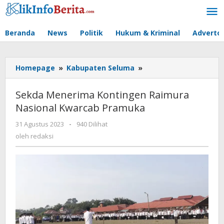
Lewati
ke
konten
Beranda
News
Politik
Hukum & Kriminal
Advertor
Sekda
Homepage
»
Kabupaten Seluma
»
Menerima
Kontingen
Sekda Menerima Kontingen Raimura
Raimura
Nasional Kwarcab Pramuka
Nasional
Kwarcab
oleh
31 Agustus 2023
-
940 Dilihat
Pramuka
redaksi
oleh
redaksi