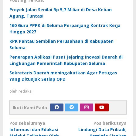
Posting Terkait
Proyek Jalan Senilai Rp 5,7 Miliar di Desa Keban
Agung, Tuntas!
160 Guru PPPK di Seluma Perpanjang Kontrak Kerja
Hingga 2027
KPK Pantau Sembilan Perusahaan di Kabupaten
Seluma
Penerapan Aplikasi Pusat Jejaring Inovasi Daerah di
Lingkungan Pemerintah Kabupaten Seluma
Sekretaris Daerah meningakatkan Agar Petugas
Yang Ditunjuk Setiap OPD
oleh
redaksi
Ikuti Kami Pada
Navigasi
Pos sebelumnya
Pos berikutnya
Informasi dan Edukasi
Lindungi Data Pribadi,
pos
Melalui Talkshow Oleh
Kominfo Siapkan