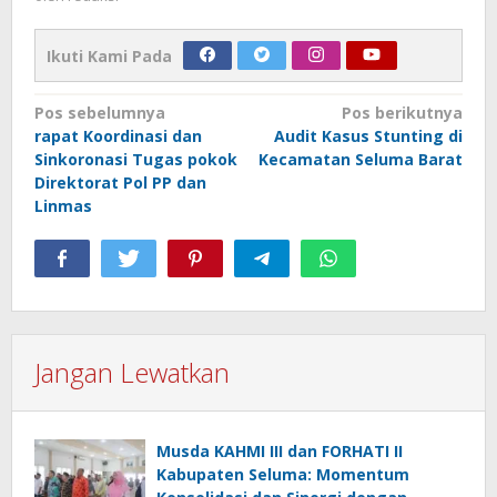
Ikuti Kami Pada
Navigasi
Pos sebelumnya
Pos berikutnya
rapat Koordinasi dan
Audit Kasus Stunting di
pos
Sinkoronasi Tugas pokok
Kecamatan Seluma Barat
Direktorat Pol PP dan
Linmas
Jangan Lewatkan
Musda KAHMI III dan FORHATI II
Kabupaten Seluma: Momentum