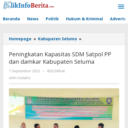
Lewati
ke
konten
Beranda
News
Politik
Hukum & Kriminal
Advertor
Peningkatan
Homepage
»
Kabupaten Seluma
»
Kapasitas
SDM
Peningkatan Kapasitas SDM Satpol PP
Satpol
dan damkar Kabupaten Seluma
PP
dan
oleh
1 September 2023
-
826 Dilihat
damkar
redaksi
oleh
redaksi
Kabupaten
Seluma