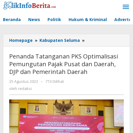
Lewati
ke
konten
Beranda
News
Politik
Hukum & Kriminal
Advertor
Penanda
Homepage
»
Kabupaten Seluma
»
Tatanganan
PKS
Penanda Tatanganan PKS Optimalisasi
Optimalisasi
Pemungutan Pajak Pusat dan Daerah,
Pemungutan
DJP dan Pemerintah Daerah
Pajak
Pusat
oleh
25 Agustus 2023
-
713 Dilihat
dan
redaksi
oleh
redaksi
Daerah,
DJP
dan
Pemerintah
Daerah