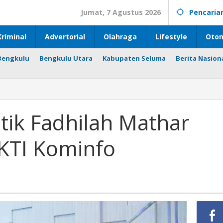
Jumat, 7 Agustus 2026
Pencaria
riminal
Advertorial
Olahraga
Lifestyle
Otom
Bengkulu
Bengkulu Utara
Kabupaten Seluma
Berita Nasion
ik Fadhilah Mathar
AKTI Kominfo