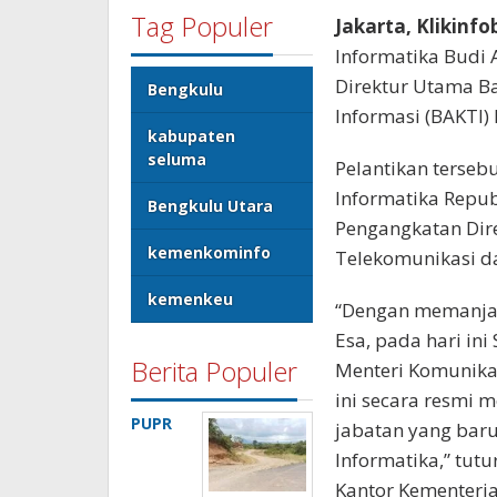
Tag Populer
Jakarta, Klikinf
Informatika Budi 
Direktur Utama Ba
Bengkulu
Informasi (BAKTI)
kabupaten
seluma
Pelantikan terseb
Informatika Repu
Bengkulu Utara
Pengangkatan Dire
kemenkominfo
Telekomunikasi da
kemenkeu
“Dengan memanjat
Esa, pada hari ini
Berita Populer
Menteri Komunikas
ini secara resmi 
PUPR
jabatan yang bar
Informatika,” tut
Kantor Kementerian