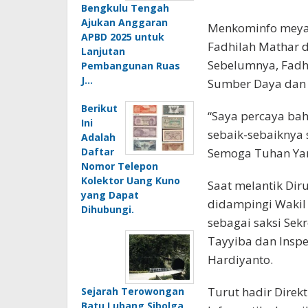
Bengkulu Tengah
Ajukan Anggaran
Menkominfo meya
APBD 2025 untuk
Fadhilah Mathar 
Lanjutan
Sebelumnya, Fadh
Pembangunan Ruas
J…
Sumber Daya dan 
Berikut
“Saya percaya ba
Ini
sebaik-sebaiknya 
Adalah
Daftar
Semoga Tuhan Yan
Nomor Telepon
Kolektor Uang Kuno
Saat melantik Dir
yang Dapat
didampingi Wakil 
Dihubungi.
sebagai saksi Sek
Tayyiba dan Inspe
Hardiyanto.
Turut hadir Direk
Sejarah Terowongan
Batu Lubang Sibolga