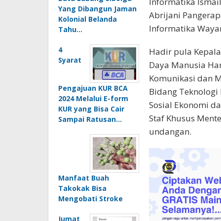
Informatika Ismail
Yang Dibangun Jaman
Abrijani Pangerap
Kolonial Belanda
Informatika Wayan
Tahu…
4
Hadir pula Kepal
Syarat
Daya Manusia Hary
Komunikasi dan M
Pengajuan KUR BCA
Bidang Teknologi
2024 Melalui E-form
Sosial Ekonomi d
KUR yang Bisa Cair
Staf Khusus Ment
Sampai Ratusan…
undangan.
Manfaat Buah
Takokak Bisa
Mengobati Stroke
Jumat