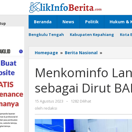
Lewati
ke
konten
Beranda
News
Politik
Hukum & K
tup
Bengkulu Tengah
Kabupaten Kepahiang
Kota 
Menkominfo
Homepage
»
Berita Nasional
»
Lantik
Fadhilah
Menkominfo Lant
Mathar
sebagai
sebagai Dirut B
Dirut
BAKTI
Kominfo
oleh
15 Agustus 2023
-
1282 Dilihat
redaksi
oleh
redaksi