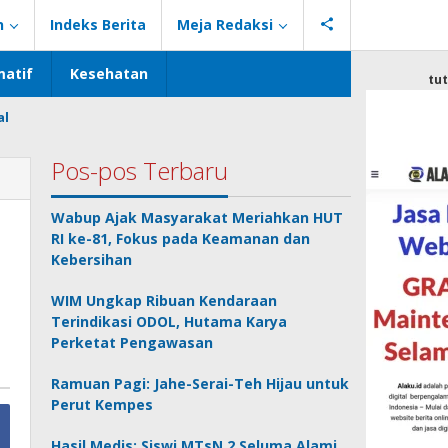
n
Indeks Berita
Meja Redaksi
atif
Kesehatan
tu
al
Pos-pos Terbaru
Wabup Ajak Masyarakat Meriahkan HUT
RI ke-81, Fokus pada Keamanan dan
Kebersihan
WIM Ungkap Ribuan Kendaraan
Terindikasi ODOL, Hutama Karya
Perketat Pengawasan
Ramuan Pagi: Jahe-Serai-Teh Hijau untuk
Perut Kempes
Hasil Medis: Siswi MTsN 2 Seluma Alami