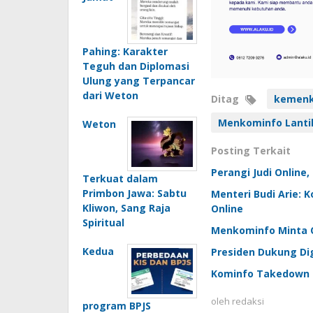
Pahing: Karakter
Teguh dan Diplomasi
Ulung yang Terpancar
dari Weton
Ditag
kemenk
Menkominfo Lantik
Weton
Posting Terkait
Perangi Judi Online
Terkuat dalam
Primbon Jawa: Sabtu
Menteri Budi Arie: 
Kliwon, Sang Raja
Online
Spiritual
Menkominfo Minta OJ
Kedua
Presiden Dukung Dig
Kominfo Takedown K
oleh
redaksi
program BPJS