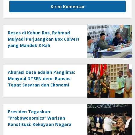
Reses di Kebun Ros, Rahmad
Mulyadi Perjuangkan Box Culvert
yang Mandek 3 Kali
Akurasi Data adalah Panglima:
Menyoal DTSEN demi Bansos
Tepat Sasaran dan Ekonomi
Berdikari
Presiden Tegaskan
“Prabowonomics” Warisan
Konstitusi: Kekayaan Negara
untuk Rakyat