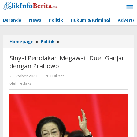
Lewati
ke
konten
Beranda
News
Politik
Hukum & Kriminal
Advertor
Sinyal
Homepage
»
Politik
»
Penolakan
Megawati
Sinyal Penolakan Megawati Duet Ganjar
Duet
dengan Prabowo
Ganjar
dengan
oleh
2 Oktober 2023
-
703 Dilihat
Prabowo
redaksi
oleh
redaksi