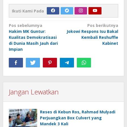
Ikuti Kami Pada
Navigasi
Pos sebelumnya
Pos berikutnya
Hakim MK Guntur:
Jokowi Respons Isu Bakal
pos
Kualitas Demokratisasi
Kembali Reshuffle
di Dunia Masih Jauh dari
Kabinet
Impian
Jangan Lewatkan
Reses di Kebun Ros, Rahmad Mulyadi
Perjuangkan Box Culvert yang
Mandek 3 Kali