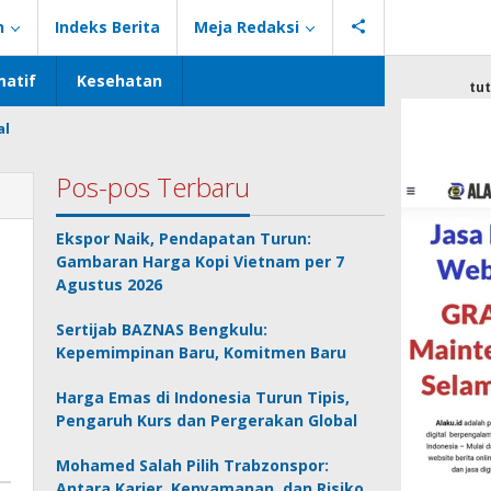
n
Indeks Berita
Meja Redaksi
atif
Kesehatan
tu
al
Pos-pos Terbaru
Ekspor Naik, Pendapatan Turun:
Gambaran Harga Kopi Vietnam per 7
Agustus 2026
Sertijab BAZNAS Bengkulu:
Kepemimpinan Baru, Komitmen Baru
Harga Emas di Indonesia Turun Tipis,
Pengaruh Kurs dan Pergerakan Global
Mohamed Salah Pilih Trabzonspor:
Antara Karier, Kenyamanan, dan Risiko