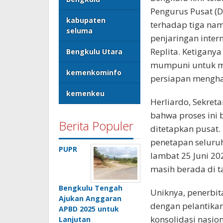
Pengurus Pusat (D
kabupaten
terhadap tiga nam
seluma
penjaringan intern
Replita. Ketiganya
Bengkulu Utara
mumpuni untuk me
kemenkominfo
persiapan mengha
kemenkeu
Herliardo, Sekret
bahwa proses ini 
Berita Populer
ditetapkan pusat
penetapan seluruh
PUPR
lambat 25 Juni 202
masih berada di t
Bengkulu Tengah
Uniknya, penerbita
Ajukan Anggaran
dengan pelantikan
APBD 2025 untuk
konsolidasi nasio
Lanjutan