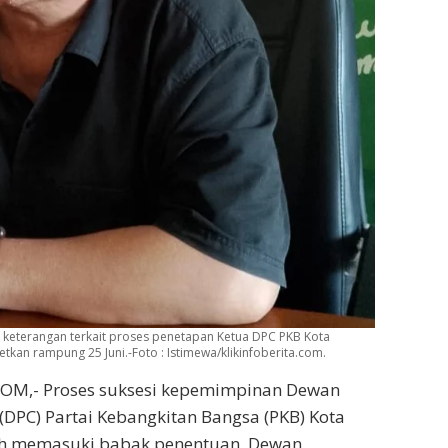
 keterangan terkait proses penetapan Ketua DPC PKB Kota
an rampung 25 Juni.-Foto : Istimewa/klikinfoberita.com.
OM,- Proses suksesi kepemimpinan Dewan
DPC) Partai Kebangkitan Bangsa (PKB) Kota
lah memasuki babak penentuan. Dewan