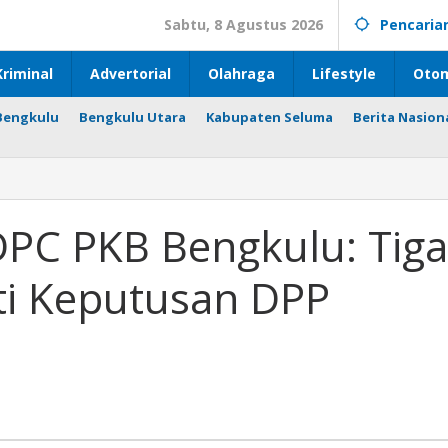
Sabtu, 8 Agustus 2026
Pencaria
riminal
Advertorial
Olahraga
Lifestyle
Otom
Bengkulu
Bengkulu Utara
Kabupaten Seluma
Berita Nasion
 DPC PKB Bengkulu: Tiga
i Keputusan DPP