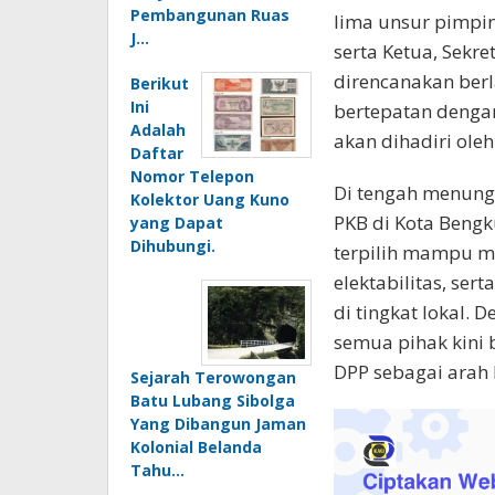
Pembangunan Ruas
lima unsur pimpin
J…
serta Ketua, Sekre
direncanakan berl
Berikut
Ini
bertepatan dengan
Adalah
akan dihadiri ole
Daftar
Nomor Telepon
Di tengah menungg
Kolektor Uang Kuno
PKB di Kota Bengk
yang Dapat
Dihubungi.
terpilih mampu m
elektabilitas, se
di tingkat lokal.
semua pihak kini
DPP sebagai arah 
Sejarah Terowongan
Batu Lubang Sibolga
Yang Dibangun Jaman
Kolonial Belanda
Tahu…