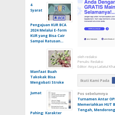
4
Syarat
Pengajuan KUR BCA
2024 Melalui E-form
KUR yang Bisa Cair
Sampai Ratusan…
oleh
redaksi
Penulis: Redaksi
Editor: Aisya Lailatul Kh
Manfaat Buah
Takokak Bisa
Ikuti Kami Pada
Mengobati Stroke
Navigasi
Jumat
Pos sebelumnya
Turnamen Antar OP
pos
Memeriahkan HUT B
Tengah, Mendorong
Pahing: Karakter