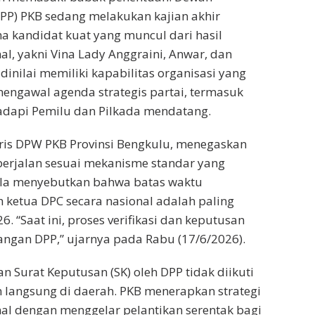
PP) PKB sedang melakukan kajian akhir
a kandidat kuat yang muncul dari hasil
al, yakni Vina Lady Anggraini, Anwar, dan
 dinilai memiliki kapabilitas organisasi yang
ngawal agenda strategis partai, termasuk
dapi Pemilu dan Pilkada mendatang.
aris DPW PKB Provinsi Bengkulu, menegaskan
berjalan sesuai mekanisme standar yang
. Ia menyebutkan bahwa batas waktu
 ketua DPC secara nasional adalah paling
6. “Saat ini, proses verifikasi dan keputusan
angan DPP,” ujarnya pada Rabu (17/6/2026).
n Surat Keputusan (SK) oleh DPP tidak diikuti
 langsung di daerah. PKB menerapkan strategi
nal dengan menggelar pelantikan serentak bagi