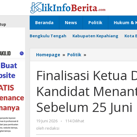
Lewati
ke
konten
Beranda
News
Politik
Hukum & K
tup
Bengkulu Tengah
Kabupaten Kepahiang
Kota 
Finalisasi
Homepage
»
Politik
»
Ketua
DPC
Finalisasi Ketua
PKB
Bengkulu:
Kandidat Menant
Tiga
Kandidat
Menanti
Sebelum 25 Juni
Keputusan
DPP
Sebelum
oleh
19 Juni 2026
-
114 Dilihat
25
redaksi
oleh
redaksi
Juni