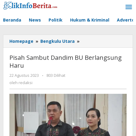
Lewati
ke
konten
Beranda
News
Politik
Hukum & Kriminal
Advertor
Pisah
Homepage
»
Bengkulu Utara
»
Sambut
Dandim
Pisah Sambut Dandim BU Berlangsung
BU
Haru
Berlangsung
Haru
oleh
22 Agustus 2023
-
803 Dilihat
redaksi
oleh
redaksi