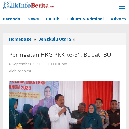
Lewati
ke
konten
Beranda
News
Politik
Hukum & Kriminal
Advertor
Peringatan
Homepage
»
Bengkulu Utara
»
HKG
PKK
Peringatan HKG PKK ke-51, Bupati BU
ke-
51,
oleh
6 September 2023
-
1000 Dilihat
redaksi
Bupati
oleh
redaksi
BU