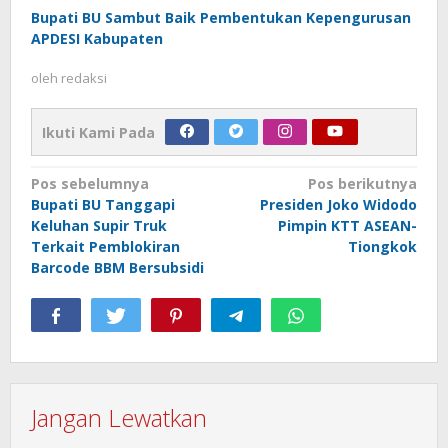
Bupati BU Sambut Baik Pembentukan Kepengurusan
APDESI Kabupaten
oleh
redaksi
Ikuti Kami Pada
Navigasi
Pos sebelumnya
Pos berikutnya
Bupati BU Tanggapi
Presiden Joko Widodo
pos
Keluhan Supir Truk
Pimpin KTT ASEAN-
Terkait Pemblokiran
Tiongkok
Barcode BBM Bersubsidi
Jangan Lewatkan