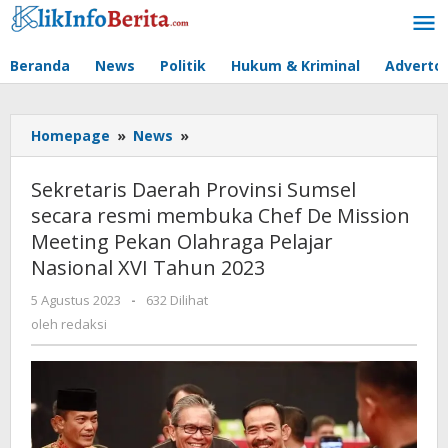
Lewati
ke
konten
Beranda
News
Politik
Hukum & Kriminal
Advertor
Sekretaris
Homepage
»
News
»
Daerah
Provinsi
Sekretaris Daerah Provinsi Sumsel
Sumsel
secara resmi membuka Chef De Mission
secara
Meeting Pekan Olahraga Pelajar
resmi
membuka
Nasional XVI Tahun 2023
Chef
oleh
5 Agustus 2023
-
632 Dilihat
De
redaksi
Mission
oleh
redaksi
Meeting
Pekan
Olahraga
Pelajar
Nasional