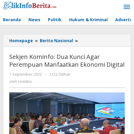
Lewati
ke
konten
Beranda
News
Politik
Hukum & Kriminal
Advertor
Sekjen
Homepage
»
Berita Nasional
»
Kominfo:
Dua
Sekjen Kominfo: Dua Kunci Agar
Kunci
Perempuan Manfaatkan Ekonomi Digital
Agar
Perempuan
oleh
1 September 2023
-
1122 Dilihat
Manfaatkan
redaksi
oleh
redaksi
Ekonomi
Digital