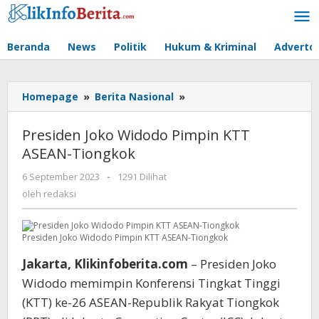
Lewati
ke
konten
Beranda
News
Politik
Hukum & Kriminal
Advertor
Presiden
Homepage
»
Berita Nasional
»
Joko
Widodo
Presiden Joko Widodo Pimpin KTT
Pimpin
ASEAN-Tiongkok
KTT
ASEAN-
oleh
6 September 2023
-
1291 Dilihat
Tiongkok
redaksi
oleh
redaksi
Presiden Joko Widodo Pimpin KTT ASEAN-Tiongkok
Jakarta, Klikinfoberita.com
– Presiden Joko
Widodo memimpin Konferensi Tingkat Tinggi
(KTT) ke-26 ASEAN-Republik Rakyat Tiongkok