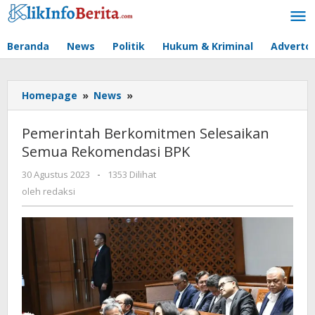
Lewati
ke
konten
Beranda
News
Politik
Hukum & Kriminal
Advertor
Pemerintah
Homepage
»
News
»
Berkomitmen
Selesaikan
Pemerintah Berkomitmen Selesaikan
Semua
Semua Rekomendasi BPK
Rekomendasi
BPK
oleh
30 Agustus 2023
-
1353 Dilihat
redaksi
oleh
redaksi