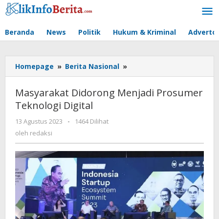
Lewati
ke
konten
Beranda
News
Politik
Hukum & Kriminal
Advertor
Masyarakat
Homepage
»
Berita Nasional
»
Didorong
Menjadi
Masyarakat Didorong Menjadi Prosumer
Prosumer
Teknologi Digital
Teknologi
Digital
oleh
13 Agustus 2023
-
1464 Dilihat
redaksi
oleh
redaksi