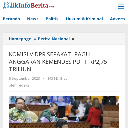
Lewati
ke
konten
Beranda
News
Politik
Hukum & Kriminal
Advertor
KOMISI
Homepage
»
Berita Nasional
»
V
DPR
KOMISI V DPR SEPAKATI PAGU
SEPAKATI
ANGGARAN KEMENDES PDTT RP2,75
PAGU
TRILIUN
ANGGARAN
KEMENDES
oleh
8 September 2023
-
1431 Dilihat
PDTT
redaksi
oleh
redaksi
RP2,75
TRILIUN