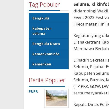
Tag Populer
Seluma, Klikinfo
didampingi Wakil 
Event 2023 Festiv
Bengkulu
I Kecamatan Ilir Ta
kabupaten
seluma
Kegiatan yang dik
Disnakertrans Kab
Bengkulu Utara
Membawa Berkah d
kemenkominfo
Dihadiri Sekretar
kemenkeu
Seluma, Pejabat Es
Kabupaten Seluma,
Berita Populer
Seluma, Baznas, K
(TP PKK, GOW, DWP
PUPR
serta masyarakat 
Kepala Dinas Peri