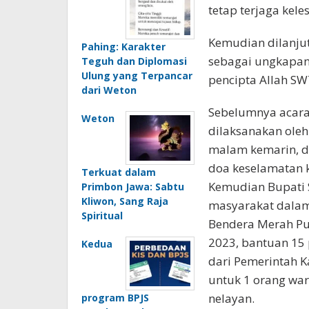
tetap terjaga kele
Kemudian dilanjut
Pahing: Karakter
sebagai ungkapan
Teguh dan Diplomasi
Ulung yang Terpancar
pencipta Allah SW
dari Weton
Sebelumnya acara
Weton
dilaksanakan oleh
malam kemarin, d
doa keselamatan 
Terkuat dalam
Kemudian Bupati
Primbon Jawa: Sabtu
Kliwon, Sang Raja
masyarakat dalam
Spiritual
Bendera Merah Pu
2023, bantuan 15
Kedua
dari Pemerintah 
untuk 1 orang war
nelayan.
program BPJS