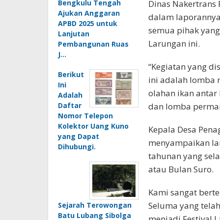
Bengkulu Tengah
Dinas Nakertrans R
Ajukan Anggaran
dalam laporanny
APBD 2025 untuk
semua pihak yang 
Lanjutan
Larungan ini.
Pembangunan Ruas
J…
“Kegiatan yang di
Berikut
ini adalah lomba
Ini
olahan ikan antar
Adalah
Daftar
dan lomba permain
Nomor Telepon
Kolektor Uang Kuno
Kepala Desa Pena
yang Dapat
menyampaikan lar
Dihubungi.
tahunan yang sela
atau Bulan Suro.
Kami sangat bert
Seluma yang telah
Sejarah Terowongan
Batu Lubang Sibolga
menjadi Festival 