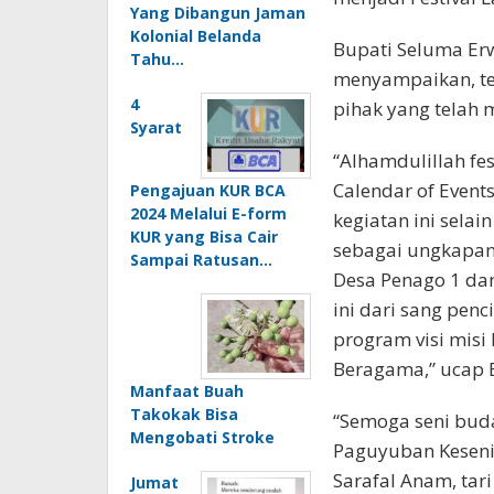
Yang Dibangun Jaman
Kolonial Belanda
Bupati Seluma Er
Tahu…
menyampaikan, te
4
pihak yang telah 
Syarat
“Alhamdulillah f
Calendar of Event
Pengajuan KUR BCA
2024 Melalui E-form
kegiatan ini selai
KUR yang Bisa Cair
sebagai ungkapan
Sampai Ratusan…
Desa Penago 1 dan
ini dari sang pen
program visi mis
Beragama,” ucap E
Manfaat Buah
Takokak Bisa
“Semoga seni buda
Mengobati Stroke
Paguyuban Keseni
Sarafal Anam, tari
Jumat