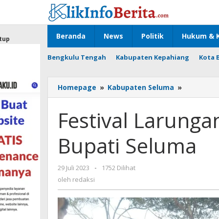
Lewati
ke
konten
Beranda
News
Politik
Hukum & K
tup
Bengkulu Tengah
Kabupaten Kepahiang
Kota 
Festival
Homepage
»
Kabupaten Seluma
»
Larungan
Resmi
Festival Larunga
Dibuka
oleh
Bupati Seluma
Bupati
Seluma
oleh
29 Juli 2023
-
1752 Dilihat
redaksi
oleh
redaksi