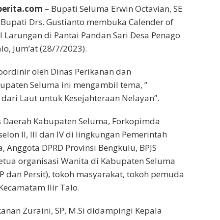
berita.com
– Bupati Seluma Erwin Octavian, SE
Bupati Drs. Gustianto membuka Calender of
al Larungan di Pantai Pandan Sari Desa Penago
lo, Jum’at (28/7/2023).
oordinir oleh Dinas Perikanan dan
upaten Seluma ini mengambil tema, ”
ari Laut untuk Kesejahteraan Nelayan”.
is Daerah Kabupaten Seluma, Forkopimda
elon II, III dan IV di lingkungan Pemerintah
 Anggota DPRD Provinsi Bengkulu, BPJS
etua organisasi Wanita di Kabupaten Seluma
 dan Persit), tokoh masyarakat, tokoh pemuda
Kecamatam Ilir Talo.
kanan Zuraini, SP, M.Si didampingi Kepala