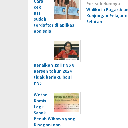
Cara
Navigasi
Pos sebelumnya
cek
Walikota Pagar Ala
pos
KTP
Kunjungan Pelajar d
sudah
Selatan
terdaftar di aplikasi
apa saja
Kenaikan gaji PNS 8
persen tahun 2024
tidak berlaku bagi
PNS
Weton
Kamis
Legi:
Sosok
Penuh Wibawa yang
Disegani dan