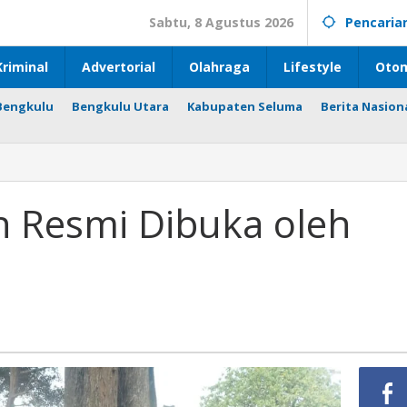
Sabtu, 8 Agustus 2026
Pencaria
riminal
Advertorial
Olahraga
Lifestyle
Otom
Bengkulu
Bengkulu Utara
Kabupaten Seluma
Berita Nasion
n Resmi Dibuka oleh