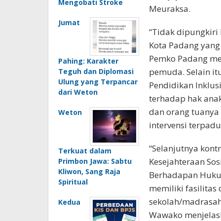
kategori utama.
program BPJS
Sebagaimana dik
Kesehatan dengan KIS
Penghargaan Kabu
Tersebut memiliki
Kabupaten/Kota, ya
perbedaan.
Nindya, 130 kateg
Penghargaan Provi
Pengertian Akting
dan Tujuan Akting
dalam Seni
Pertunjukan
Mengenal Weton
dengan Neptu 10:
Makna dan Pengaruh