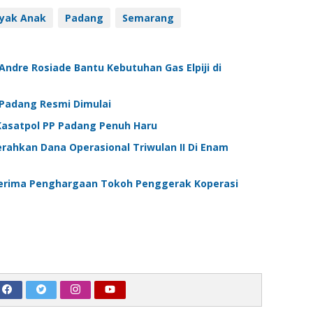
Pos berikutnya
Perpanjang SK
Wali Kota Padang Terima
PTT
Penghargaan Tokoh Penggerak
Koperasi Madya