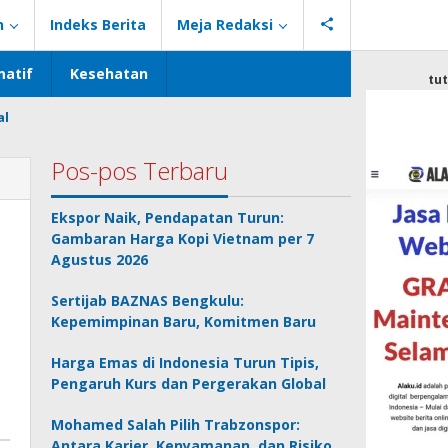
n
Indeks Berita
Meja Redaksi
atif
Kesehatan
tu
al
Pos-pos Terbaru
Ekspor Naik, Pendapatan Turun:
Gambaran Harga Kopi Vietnam per 7
Agustus 2026
Sertijab BAZNAS Bengkulu:
Kepemimpinan Baru, Komitmen Baru
Harga Emas di Indonesia Turun Tipis,
Pengaruh Kurs dan Pergerakan Global
Mohamed Salah Pilih Trabzonspor:
Antara Karier, Kenyamanan, dan Risiko