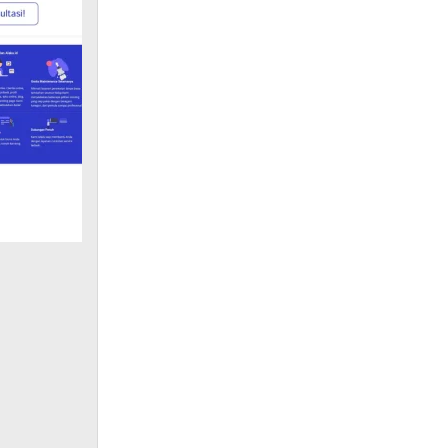
2023
Di Ujung Penantian Nindya, Kota Padang Raih Kategori U
Tag Populer
Semarang, Kliki
berdatangan jelang
Lumpia menjadi sa
Bengkulu
Utama pada mala
kabupaten
(KLA) 2023, setela
seluma
Nindya. Pengharga
Pemberdayaan Per
Bengkulu Utara
Bintang Puspayoga
kemenkominfo
di Padma Hotel Se
kemenkeu
Dikatakan Menter
Anak merupakan s
Berita Populer
dan keseriusan pa
yang telah seriu
PUPR
bagi anak.