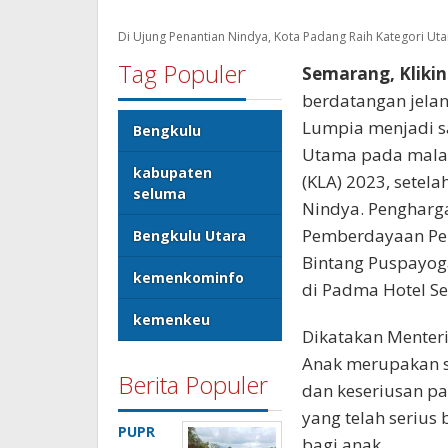
“Amanat konstitu
Bengkulu Tengah
semua hak anak, 
Ajukan Anggaran
anak sebagaimana
APBD 2025 untuk
diratifikasi mela
Lanjutan
Pembangunan Ruas
Menteri PPPA.
J…
Menteri PPPA ber
Berikut
Anak 2023 menjad
Ini
Adalah
bekerja lebih ker
Daftar
memastikan pemen
Nomor Telepon
tersebut terasa k
Kolektor Uang Kuno
mewujudkan peme
yang Dapat
Dihubungi.
yang dilakukan se
berkelanjutan ol
bekerja keras me
Layak Anak dan In