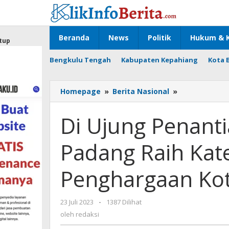
Lewati
ke
konten
Beranda
News
Politik
Hukum & K
tup
Bengkulu Tengah
Kabupaten Kepahiang
Kota 
Di
Homepage
»
Berita Nasional
»
Ujung
Penantian
Di Ujung Penanti
Nindya,
Kota
Padang Raih Kat
Padang
Raih
Kategori
Penghargaan Kot
Utama
Penghargaan
Kota
oleh
23 Juli 2023
-
1387 Dilihat
Layak
redaksi
oleh
redaksi
Anak