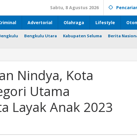
Sabtu, 8 Agustus 2026
Pencaria
riminal
Advertorial
Olahraga
Lifestyle
Otom
Bengkulu
Bengkulu Utara
Kabupaten Seluma
Berita Nasion
an Nindya, Kota
egori Utama
a Layak Anak 2023