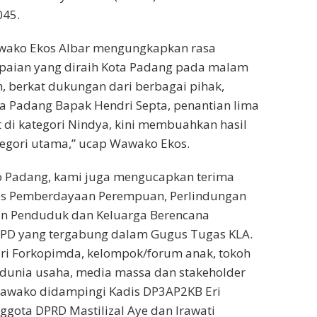
kehadiran youth center menjadi nilai lebih bagi
membuat tim penilai terpukau, terkait upaya
yediakan ruang kreativitas bagi anak dan
u, adanya UPTD Layanan Disabilitas
if (LDPI) juga membuktikan kepedulian Pemko
k-anak penyandang disabilitas, dimana mereka
 mendapatkan assessment dan layanan
,” jelas Wawako lagi.
tribusi Lembaga Penyelenggaraan
ial (LPKS) Kasih Ibu dalam pembinaan Anak
 (ABH), Pengadilan Negeri Padang yang
s dan layanan ramah anak; juga keberadaan
, puskesmas, kecamatan ramah anak,” imbuh
an keunggulan Kota Padang hingga meraih