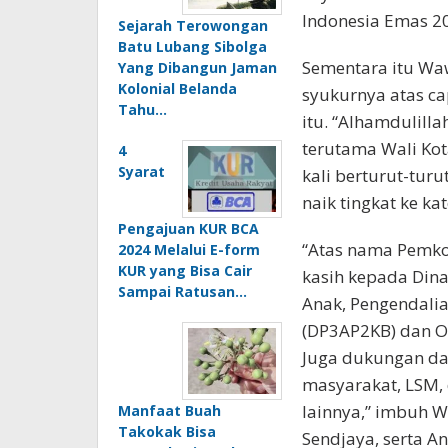
Mengobati Stroke
Meuraksa.
Jumat
“Tidak dipungkiri 
Kota Padang yang 
Pemko Padang men
Pahing: Karakter
pemuda. Selain it
Teguh dan Diplomasi
Ulung yang Terpancar
Pendidikan Inklus
dari Weton
terhadap hak ana
dan orang tuanya
Weton
intervensi terpadu
“Selanjutnya kon
Terkuat dalam
Kesejahteraan Sos
Primbon Jawa: Sabtu
Kliwon, Sang Raja
Berhadapan Hukum
Spiritual
memiliki fasilita
sekolah/madrasah
Kedua
Wawako menjelask