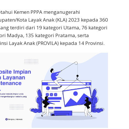
ayak Anak
Padang
Semarang
 Andre Rosiade Bantu Kebutuhan Gas Elpiji di
Padang Resmi Dimulai
Kasatpol PP Padang Penuh Haru
rahkan Dana Operasional Triwulan II Di Enam
erima Penghargaan Tokoh Penggerak Koperasi