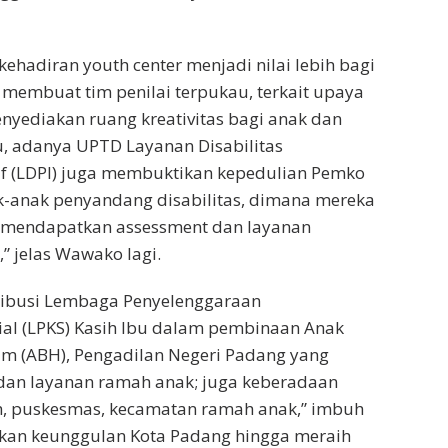
etahui Kemen PPPA menganugerahi
paten/Kota Layak Anak (KLA) 2023 kepada 360
ng terdiri dari 19 kategori Utama, 76 kategori
ori Madya, 135 kategori Pratama, serta
nsi Layak Anak (PROVILA) kepada 14 Provinsi.