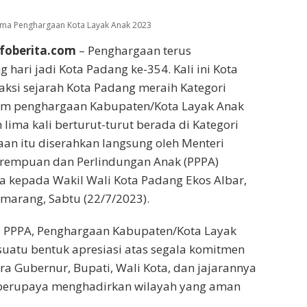
si pun mewajibkan negara untuk memenuhi
melindungi anak, dan menghargai pandangan
 tercantum dalam Konvensi Hak Anak yang
lui peraturan perundangan lainnya,” ungkap
harap Penghargaan Kabupaten/Kota Layak
i cambuk penyemangat bagi daerah untuk
as dalam melindungi kelompok anak dan
uhan haknya. Terlebih, penghargaan KLA
ian istimewa di tengah kuatnya keinginan untuk
nuhan hak dan perlindungan khusus anak
cara terencana, menyeluruh, dan
eh berbagai pihak yang berbondong-bondong
wujudkan cita-cita menuju Kabupaten/Kota
donesia Layak Anak (IDOLA) 2030 serta