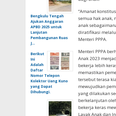
Indonesia Emas 2
Sejarah Terowongan
Batu Lubang Sibolga
Sementara itu Wa
Yang Dibangun Jaman
Kolonial Belanda
syukurnya atas c
Tahu…
itu. “Alhamdulilla
terutama Wali Kot
4
Syarat
kali berturut-turu
naik tingkat ke k
Pengajuan KUR BCA
“Atas nama Pemko
2024 Melalui E-form
KUR yang Bisa Cair
kasih kepada Din
Sampai Ratusan…
Anak, Pengendali
(DP3AP2KB) dan O
Juga dukungan da
masyarakat, LSM,
lainnya,” imbuh 
Manfaat Buah
Takokak Bisa
Sendjaya, serta A