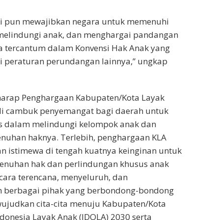
045.
wako Ekos Albar mengungkapkan rasa
apaian yang diraih Kota Padang pada malam
h, berkat dukungan dari berbagai pihak,
a Padang Bapak Hendri Septa, penantian lima
t di kategori Nindya, kini membuahkan hasil
ategori utama,” ucap Wawako Ekos.
 Padang, kami juga mengucapkan terima
as Pemberdayaan Perempuan, Perlindungan
an Penduduk dan Keluarga Berencana
PD yang tergabung dalam Gugus Tugas KLA.
ri Forkopimda, kelompok/forum anak, tokoh
 dunia usaha, media massa dan stakeholder
Wawako didampingi Kadis DP3AP2KB Eri
nggota DPRD Mastilizal Aye dan Irawati