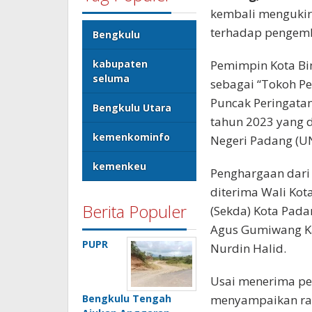
kembali mengukir 
terhadap pengemba
Bengkulu
kabupaten
Pemimpin Kota Bin
seluma
sebagai “Tokoh P
Puncak Peringatan
Bengkulu Utara
tahun 2023 yang d
kemenkominfo
Negeri Padang (UN
kemenkeu
Penghargaan dari 
diterima Wali Kot
Berita Populer
(Sekda) Kota Pada
Agus Gumiwang K
PUPR
Nurdin Halid.
Usai menerima pe
Bengkulu Tengah
menyampaikan ras