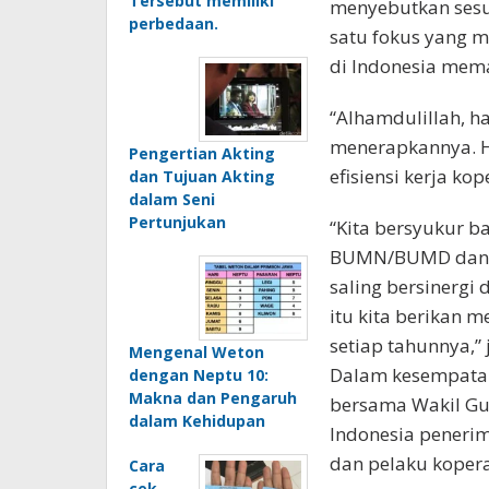
Tersebut memiliki
menyebutkan sesua
perbedaan.
satu fokus yang m
di Indonesia mema
“Alhamdulillah, ha
menerapkannya. Ha
Pengertian Akting
efisiensi kerja kop
dan Tujuan Akting
dalam Seni
Pertunjukan
“Kita bersyukur b
BUMN/BUMD dan pi
saling bersinergi
itu kita berikan
setiap tahunnya,” 
Mengenal Weton
Dalam kesempatan
dengan Neptu 10:
Makna dan Pengaruh
bersama Wakil Gub
dalam Kehidupan
Indonesia peneri
dan pelaku kopera
Cara
cek