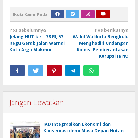
Ikuti Kami Pada
Navigasi
Pos sebelumnya
Pos berikutnya
Jelang HUT ke – 78 RI, 53
Wakil Walikota Bengkulu
pos
Regu Gerak Jalan Warnai
Menghadiri Undangan
Kota Arga Makmur
Komisi Pemberantasan
Korupsi (KPK)
Jangan Lewatkan
IAD Integrasikan Ekonomi dan
Konservasi demi Masa Depan Hutan