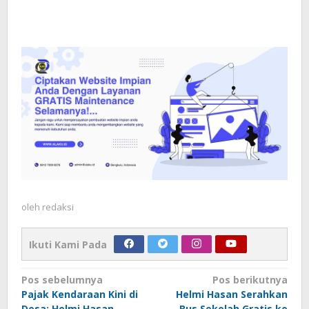
oleh
redaksi
Ikuti Kami Pada
Navigasi
Pos sebelumnya
Pos berikutnya
Pajak Kendaraan Kini di
Helmi Hasan Serahkan
pos
Desa: Helmi Hasan
Bus Sekolah Gratis ke