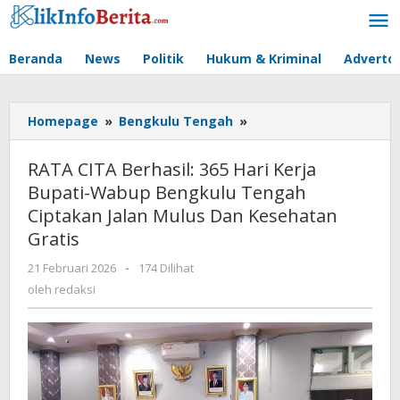
Lewati
ke
konten
Beranda
News
Politik
Hukum & Kriminal
Advertor
RATA
Homepage
»
Bengkulu Tengah
»
CITA
Berhasil:
RATA CITA Berhasil: 365 Hari Kerja
365
Bupati-Wabup Bengkulu Tengah
Hari
Ciptakan Jalan Mulus Dan Kesehatan
Kerja
Bupati-
Gratis
Wabup
oleh
21 Februari 2026
-
174 Dilihat
Bengkulu
redaksi
Tengah
oleh
redaksi
Ciptakan
Jalan
Mulus
Dan
Kesehatan