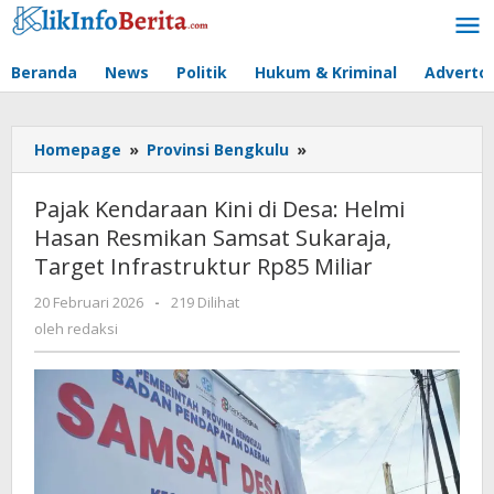
Lewati
ke
konten
Beranda
News
Politik
Hukum & Kriminal
Advertor
Pajak
Homepage
»
Provinsi Bengkulu
»
Kendaraan
Kini
Pajak Kendaraan Kini di Desa: Helmi
di
Hasan Resmikan Samsat Sukaraja,
Desa:
Target Infrastruktur Rp85 Miliar
Helmi
Hasan
oleh
20 Februari 2026
-
219 Dilihat
Resmikan
redaksi
oleh
redaksi
Samsat
Sukaraja,
Target
Infrastruktur
Rp85
Miliar