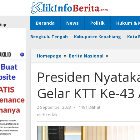
Lewati
ke
konten
Beranda
News
Politik
Hukum & K
tup
Bengkulu Tengah
Kabupaten Kepahiang
Kota 
Presiden
Homepage
»
Berita Nasional
»
Nyatakan
Kesiapan
Presiden Nyatak
Indonesia
Gelar
Gelar KTT Ke-43 
KTT
Ke-
43
oleh
2 September 2023
-
1181 Dilihat
ASEAN
redaksi
di
oleh
redaksi
Jakarta