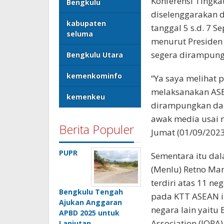
Konferensi Tingka
Bengkulu
diselenggarakan di
kabupaten
tanggal 5 s.d. 7
seluma
menurut Presiden 
segera dirampung
Bengkulu Utara
kemenkominfo
“Ya saya melihat 
melaksanakan ASEA
kemenkeu
dirampungkan dala
awak media usai 
Berita Populer
Jumat (01/09/2023
PUPR
Sementara itu dal
(Menlu) Retno Ma
terdiri atas 11 n
Bengkulu Tengah
pada KTT ASEAN i
Ajukan Anggaran
negara lain yaitu
APBD 2025 untuk
Association (IORA
Lanjutan