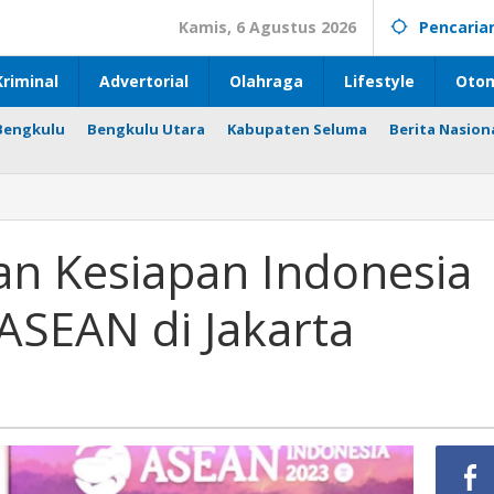
Kamis, 6 Agustus 2026
Pencaria
riminal
Advertorial
Olahraga
Lifestyle
Otom
Bengkulu
Bengkulu Utara
Kabupaten Seluma
Berita Nasion
an Kesiapan Indonesia
ASEAN di Jakarta