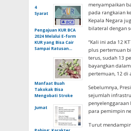
menyampaikan ba
4
pada rangkaian ke
Syarat
Kepala Negara ju
bilateral dengan 
Pengajuan KUR BCA
2024 Melalui E-form
“Kali ini ada 12 
KUR yang Bisa Cair
Sampai Ratusan…
plus pertemuan bi
terus, sudah 13 p
bayangkan dalam 
pertemuan, 12 di 
Manfaat Buah
Sebelumnya, Presi
Takokak Bisa
sejumlah infrastr
Mengobati Stroke
penyelenggaraan K
Jumat
para pemimpin ne
Turut mendamping
Pahing: Karakter