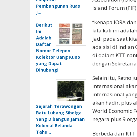
Pembangunan Ruas
Island Forum (PIF)
J…
“Kenapa IORA dan 
Berikut
kita kali ini adalah
Ini
Adalah
Jadi pada saat kita
Daftar
ada sisi di Indian
Nomor Telepon
di dalam KTT nant
Kolektor Uang Kuno
dengan Sekretariat
yang Dapat
Dihubungi.
Selain itu, Retno
internasional akan
internasional yan
akan hadir, plus 
Sejarah Terowongan
World Economic For
Batu Lubang Sibolga
negara plus 9 orga
Yang Dibangun Jaman
Kolonial Belanda
Tahu…
Berbeda dari KTT