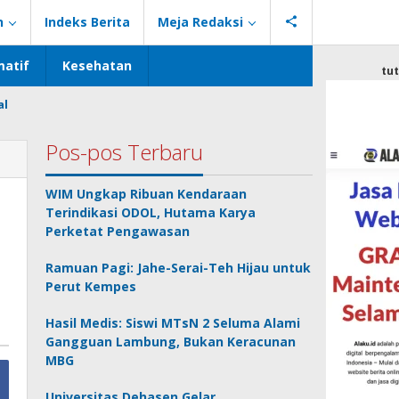
n
Indeks Berita
Meja Redaksi
atif
Kesehatan
tu
al
Pos-pos Terbaru
WIM Ungkap Ribuan Kendaraan
Terindikasi ODOL, Hutama Karya
Perketat Pengawasan
Ramuan Pagi: Jahe-Serai-Teh Hijau untuk
Perut Kempes
Hasil Medis: Siswi MTsN 2 Seluma Alami
Gangguan Lambung, Bukan Keracunan
MBG
Universitas Dehasen Gelar