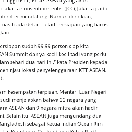
t Tinggi (KTT) Ke-43 ASEAN yang akan
 Jakarta Convention Center (JCC), Jakarta pada
 September mendatang. Namun demikian,
masih ada detail-detail persiapan yang harus
kan.
persiapan sudah 99,99 persen siap kita
N Summit dan ya kecil-kecil tadi yang perlu
m sehari dua hari ini,” kata Presiden kepada
meninjau lokasi penyelenggaraan KTT ASEAN,
).
am kesempatan terpisah, Menteri Luar Negeri
rsudi menjelaskan bahwa 22 negara yang
egara ASEAN dan 9 negara mitra akan hadir
ni. Selain itu, ASEAN juga mengundang dua
 Bangladesh sebagai Ketua Indian Ocean Rim
) dan Kepulauan Cook sebagai Ketua Pacific