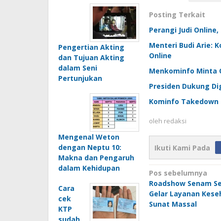
Posting Terkait
Perangi Judi Online
Menteri Budi Arie: 
Pengertian Akting
Online
dan Tujuan Akting
dalam Seni
Menkominfo Minta OJ
Pertunjukan
Presiden Dukung Dig
Kominfo Takedown K
oleh
redaksi
Mengenal Weton
dengan Neptu 10:
Ikuti Kami Pada
Makna dan Pengaruh
dalam Kehidupan
Navigasi
Pos sebelumnya
Roadshow Senam Se
pos
Cara
Gelar Layanan Kese
cek
Sunat Massal
KTP
sudah