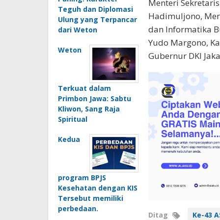
Menteri Sekretari
Teguh dan Diplomasi
Hadimuljono, Men
Ulung yang Terpancar
dan Informatika B
dari Weton
Yudo Margono, Kapo
Weton
Gubernur DKI Jaka
Terkuat dalam
Primbon Jawa: Sabtu
Kliwon, Sang Raja
Spiritual
Kedua
program BPJS
Kesehatan dengan KIS
Tersebut memiliki
perbedaan.
Ditag
Ke-43 