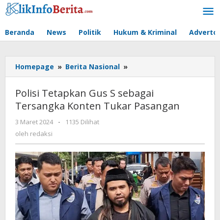
Lewati
ke
konten
Beranda
News
Politik
Hukum & Kriminal
Advertor
Polisi
Homepage
»
Berita Nasional
»
Tetapkan
Gus
Polisi Tetapkan Gus S sebagai
S
Tersangka Konten Tukar Pasangan
sebagai
Tersangka
oleh
3 Maret 2024
-
1135 Dilihat
Konten
redaksi
oleh
redaksi
Tukar
Pasangan