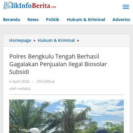
Lewati
ke
konten
Beranda
News
Politik
Hukum & Kriminal
Advertori
Polres
Homepage
»
Hukum & Kriminal
»
Bengkulu
Tengah
Polres Bengkulu Tengah Berhasil
Berhasil
Gagalakan Penjualan Ilegal Biosolar
Gagalakan
Subsidi
Penjualan
Ilegal
oleh
6 April 2026
-
255 Dilihat
Biosolar
redaksi
oleh
redaksi
Subsidi