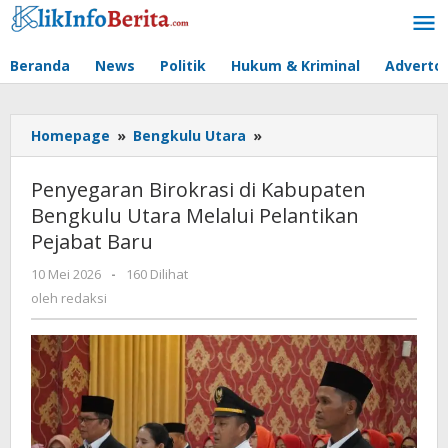
Lewati
ke
konten
Beranda
News
Politik
Hukum & Kriminal
Advertor
Penyegaran
Homepage
»
Bengkulu Utara
»
Birokrasi
di
Penyegaran Birokrasi di Kabupaten
Kabupaten
Bengkulu Utara Melalui Pelantikan
Bengkulu
Pejabat Baru
Utara
Melalui
oleh
10 Mei 2026
-
160 Dilihat
Pelantikan
redaksi
oleh
redaksi
Pejabat
Baru