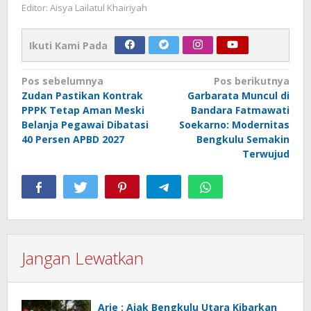
Editor: Aisya Lailatul Khairiyah
Ikuti Kami Pada
Navigasi
Pos sebelumnya
Pos berikutnya
Zudan Pastikan Kontrak
Garbarata Muncul di
pos
PPPK Tetap Aman Meski
Bandara Fatmawati
Belanja Pegawai Dibatasi
Soekarno: Modernitas
40 Persen APBD 2027
Bengkulu Semakin
Terwujud
Jangan Lewatkan
Arie : Ajak Bengkulu Utara Kibarkan