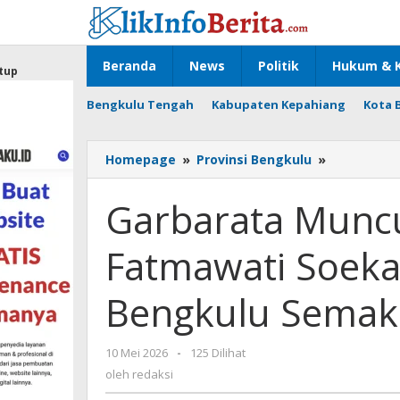
Lewati
ke
konten
Beranda
News
Politik
Hukum & K
tup
Bengkulu Tengah
Kabupaten Kepahiang
Kota 
Garbarata
Homepage
»
Provinsi Bengkulu
»
Muncul
di
Garbarata Muncu
Bandara
Fatmawati
Fatmawati Soeka
Soekarno:
Modernita
Bengkulu
Bengkulu Semak
Semakin
Terwujud
oleh
10 Mei 2026
-
125 Dilihat
redaksi
oleh
redaksi