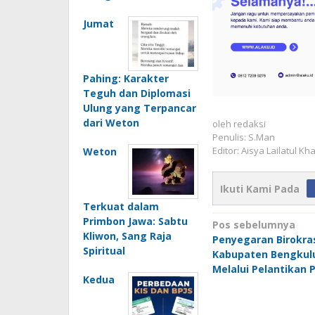
Jumat
Pahing: Karakter
Teguh dan Diplomasi
Ulung yang Terpancar
dari Weton
oleh
redaksi
Penulis: S.Man
Editor: Aisya Lailatul Kh
Weton
Ikuti Kami Pada
Terkuat dalam
Navigasi
Primbon Jawa: Sabtu
Pos sebelumnya
Kliwon, Sang Raja
Penyegaran Birokras
pos
Spiritual
Kabupaten Bengkul
Melalui Pelantikan 
Kedua