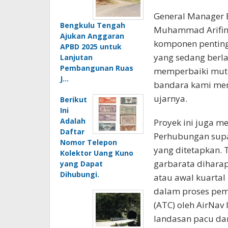
General Manager 
Bengkulu Tengah
Muhammad Arifin
Ajukan Anggaran
komponen penting
APBD 2025 untuk
yang sedang berl
Lanjutan
Pembangunan Ruas
memperbaiki mutu
J…
bandara kami menja
ujarnya.
Berikut
Ini
Adalah
Proyek ini juga 
Daftar
Perhubungan supa
Nomor Telepon
yang ditetapkan. 
Kolektor Uang Kuno
garbarata diharap
yang Dapat
Dihubungi.
atau awal kuartal 
dalam proses pem
(ATC) oleh AirNav
landasan pacu da