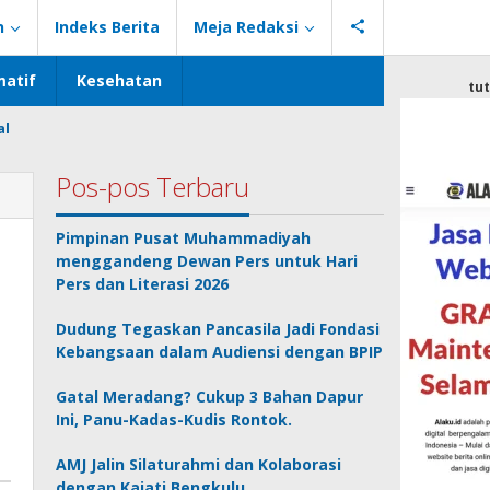
n
Indeks Berita
Meja Redaksi
atif
Kesehatan
tu
al
Pos-pos Terbaru
Pimpinan Pusat Muhammadiyah
menggandeng Dewan Pers untuk Hari
Pers dan Literasi 2026
Dudung Tegaskan Pancasila Jadi Fondasi
Kebangsaan dalam Audiensi dengan BPIP
Gatal Meradang? Cukup 3 Bahan Dapur
Ini, Panu-Kadas-Kudis Rontok.
AMJ Jalin Silaturahmi dan Kolaborasi
dengan Kajati Bengkulu