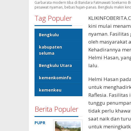
Garbarata modern tiba di Bandara Fatmawati Soekarno Be
pesawat nyaman, bebas hujan-panas. Bengkulu makin kinclo
Tag Populer
KLIKINFOBERITA.C
kini mulai menam
nyaman. Fasilitas
Bengkulu
oleh masyarakat a
kabupaten
Kehadirannya menj
seluma
Helmi Hasan, yang 
lalu.
Bengkulu Utara
kemenkominfo
Helmi Hasan pada
untuk menghadirk
kemenkeu
Raflesia. Fasilit
tunggu penumpan
Berita Populer
tidak perlu khawa
saat naik dan turu
PUPR
untuk meningkatk