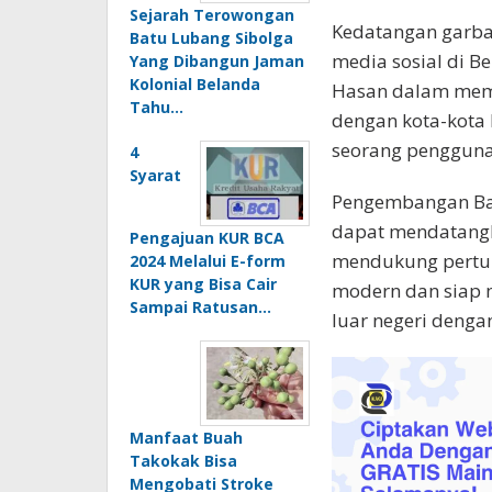
Sejarah Terowongan
Kedatangan garba
Batu Lubang Sibolga
media sosial di B
Yang Dibangun Jaman
Kolonial Belanda
Hasan dalam mema
Tahu…
dengan kota-kota 
seorang pengguna 
4
Syarat
Pengembangan Ban
dapat mendatangka
Pengajuan KUR BCA
mendukung pertum
2024 Melalui E-form
KUR yang Bisa Cair
modern dan siap 
Sampai Ratusan…
luar negeri dengan
Manfaat Buah
Takokak Bisa
Mengobati Stroke