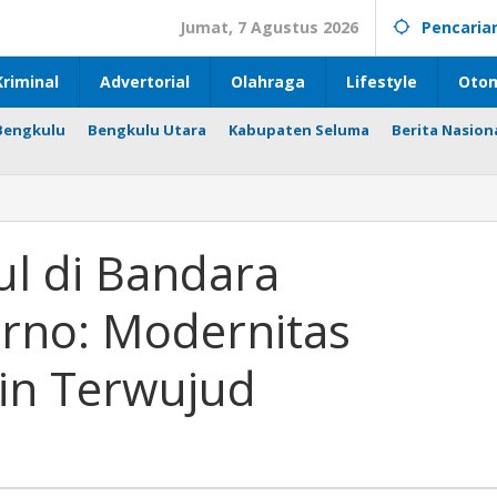
Jumat, 7 Agustus 2026
Pencaria
riminal
Advertorial
Olahraga
Lifestyle
Otom
Bengkulu
Bengkulu Utara
Kabupaten Seluma
Berita Nasion
l di Bandara
rno: Modernitas
s
in Terwujud