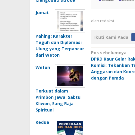
Mengobati Stroke
Jumat
oleh
redaksi
Pahing: Karakter
Ikuti Kami Pada
Teguh dan Diplomasi
Ulung yang Terpancar
Navigasi
Pos sebelumnya
dari Weton
DPRD Kaur Gelar Rak
pos
Komisi: Tekankan T
Weton
Anggaran dan Koord
dengan Pemda
Terkuat dalam
Primbon Jawa: Sabtu
Kliwon, Sang Raja
Spiritual
Kedua