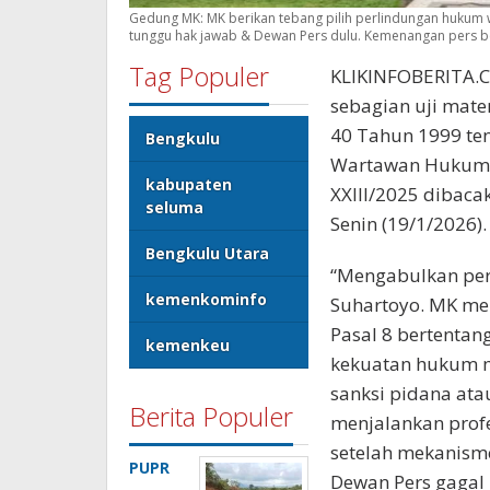
Gedung MK: MK berikan tebang pilih perlindungan hukum w
tunggu hak jawab & Dewan Pers dulu. Kemenangan pers bebas
Tag Populer
KLIKINFOBERITA.
sebagian uji mat
40 Tahun 1999 ten
Bengkulu
Wartawan Hukum 
kabupaten
XXIII/2025 dibac
seluma
Senin (19/1/2026).
Bengkulu Utara
“Mengabulkan per
kemenkominfo
Suhartoyo. MK me
Pasal 8 bertenta
kemenkeu
kekuatan hukum m
sanksi pidana at
Berita Populer
menjalankan profe
setelah mekanisme
PUPR
Dewan Pers gagal