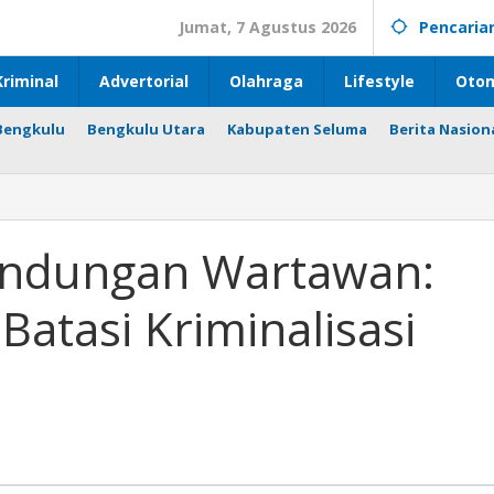
Jumat, 7 Agustus 2026
Pencaria
riminal
Advertorial
Olahraga
Lifestyle
Otom
Bengkulu
Bengkulu Utara
Kabupaten Seluma
Berita Nasion
indungan Wartawan:
Batasi Kriminalisasi