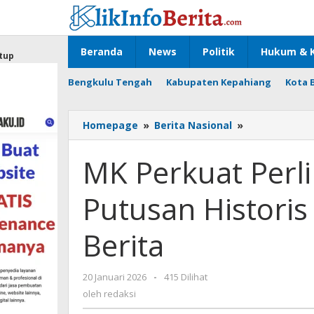
Lewati
ke
konten
Beranda
News
Politik
Hukum & K
tup
Bengkulu Tengah
Kabupaten Kepahiang
Kota 
MK
Homepage
»
Berita Nasional
»
Perkuat
Perlindungan
MK Perkuat Perl
Wartawan:
Putusan
Putusan Historis 
Historis
Batasi
Kriminalisasi
Berita
Berita
oleh
20 Januari 2026
-
415 Dilihat
redaksi
oleh
redaksi