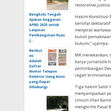
restorative justice.
Bengkulu Tengah
Hakim Konstitusi 
Ajukan Anggaran
bersifat deklarat
APBD 2025 untuk
menjerat wartawan
Lanjutan
Pembangunan Ruas
butuh pemaknaan 
J…
hukum,” ujarnya.
Berikut
MK menekankan, s
Ini
Adalah
karya jurnalistik
Daftar
pertimbangan Dewa
Nomor Telepon
cegah kriminalisa
Kolektor Uang Kuno
yang Dapat
Tiga hakim Saldi I
Dihubungi.
menyampaikan pen
Umum Irfan Kamil 
mengkritik Pasal 