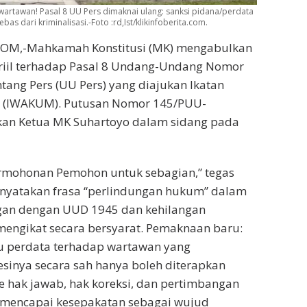
artawan! Pasal 8 UU Pers dimaknai ulang: sanksi pidana/perdata
 dari kriminalisasi.-Foto :rd,Ist/klikinfoberita.com.
COM,-Mahkamah Konstitusi (MK) mengabulkan
eriil terhadap Pasal 8 Undang-Undang Nomor
tang Pers (UU Pers) yang diajukan Ikatan
(IWAKUM). Putusan Nomor 145/PUU-
akan Ketua MK Suhartoyo dalam sidang pada
mohonan Pemohon untuk sebagian,” tegas
nyatakan frasa “perlindungan hukum” dalam
ngan dengan UUD 1945 dan kehilangan
engikat secara bersyarat. Pemaknaan baru:
au perdata terhadap wartawan yang
sinya secara sah hanya boleh diterapkan
 hak jawab, hak koreksi, dan pertimbangan
 mencapai kesepakatan sebagai wujud