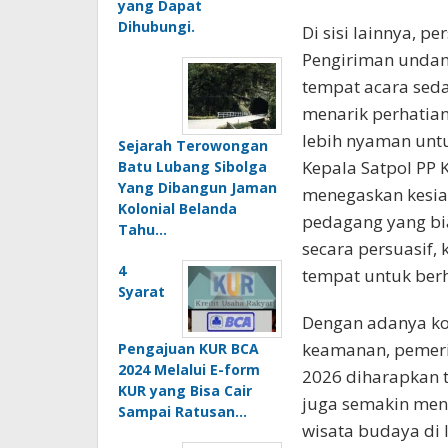
yang Dapat
Dihubungi.
Di sisi lainnya, p
Pengiriman undang
tempat acara sed
menarik perhatian
lebih nyaman untu
Sejarah Terowongan
Kepala Satpol PP 
Batu Lubang Sibolga
Yang Dibangun Jaman
menegaskan kesia
Kolonial Belanda
pedagang yang bia
Tahu…
secara persuasif,
4
tempat untuk ber
Syarat
Dengan adanya kol
keamanan, pemerin
Pengajuan KUR BCA
2024 Melalui E-form
2026 diharapkan t
KUR yang Bisa Cair
juga semakin men
Sampai Ratusan…
wisata budaya di 