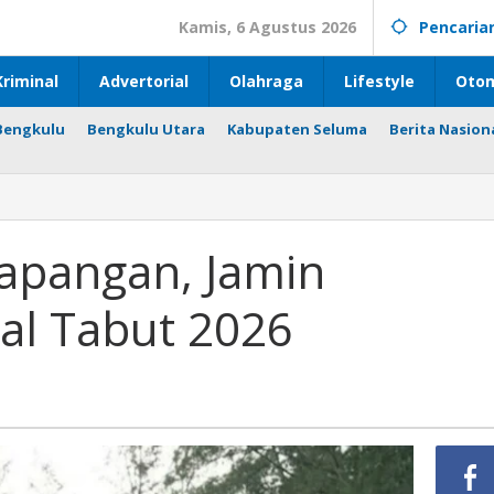
Kamis, 6 Agustus 2026
Pencaria
riminal
Advertorial
Olahraga
Lifestyle
Otom
Bengkulu
Bengkulu Utara
Kabupaten Seluma
Berita Nasion
apangan, Jamin
al Tabut 2026