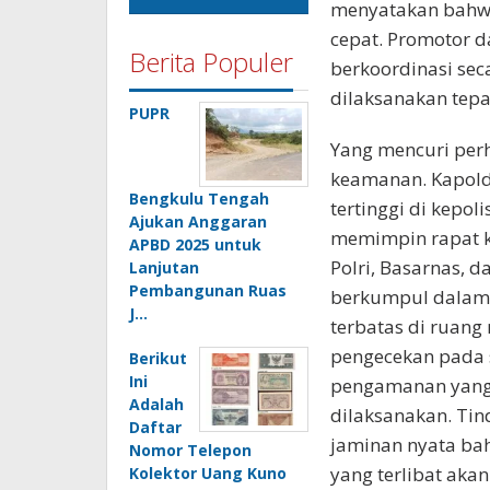
menyatakan bahwa
cepat. Promotor 
Berita Populer
berkoordinasi sec
dilaksanakan tepa
PUPR
Yang mencuri perh
keamanan. Kapold
Bengkulu Tengah
tertinggi di kepo
Ajukan Anggaran
memimpin rapat ko
APBD 2025 untuk
Polri, Basarnas, d
Lanjutan
Pembangunan Ruas
berkumpul dalam 
J…
terbatas di ruang
pengecekan pada 
Berikut
Ini
pengamanan yang 
Adalah
dilaksanakan. Tin
Daftar
jaminan nyata ba
Nomor Telepon
yang terlibat aka
Kolektor Uang Kuno