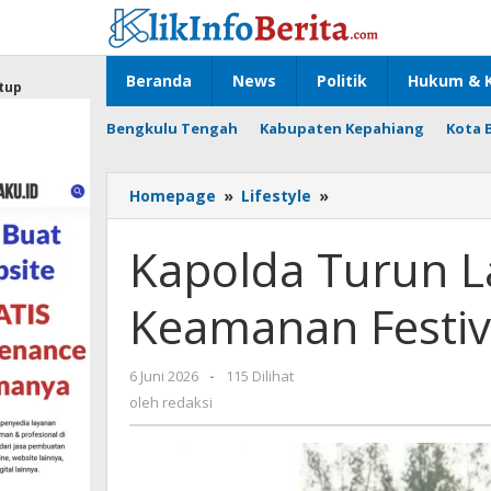
Lewati
ke
konten
Beranda
News
Politik
Hukum & K
tup
Bengkulu Tengah
Kabupaten Kepahiang
Kota 
Kapolda
Homepage
»
Lifestyle
»
Turun
Lapangan,
Kapolda Turun L
Jamin
Keamanan
Keamanan Festiv
Festival
Tabut
2026
oleh
6 Juni 2026
-
115 Dilihat
redaksi
oleh
redaksi