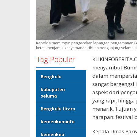
Kapolda memimpin pengecekan lapangan pengamanan Festi
ketat, menjamin kenyamanan ribuan pengunjung selama aca
Tag Populer
KLIKINFOBERITA.C
menyambut Bumi Ra
dalam mempersiap
Bengkulu
sangat bergengsi 
kabupaten
aspek: dari penga
seluma
yang rapi, hingg
menarik. Tujuan 
Bengkulu Utara
harapan: festival 
kemenkominfo
Kepala Dinas Pari
kemenkeu