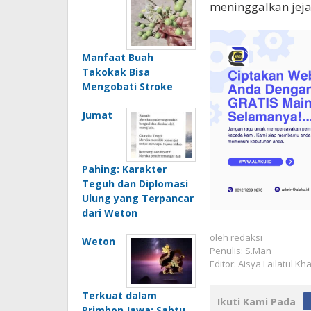
meninggalkan jeja
Manfaat Buah
Takokak Bisa
Mengobati Stroke
Jumat
Pahing: Karakter
Teguh dan Diplomasi
Ulung yang Terpancar
dari Weton
oleh
redaksi
Weton
Penulis: S.Man
Editor: Aisya Lailatul Kh
Terkuat dalam
Ikuti Kami Pada
Primbon Jawa: Sabtu