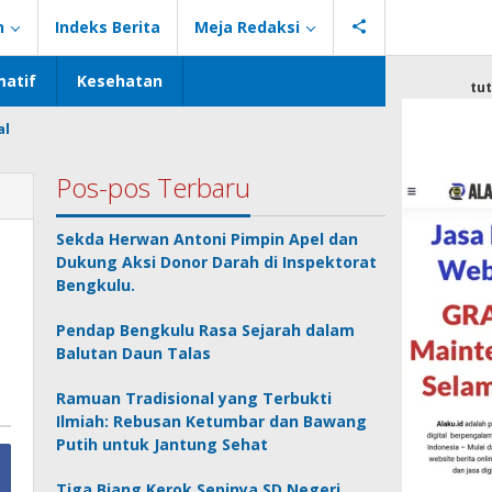
n
Indeks Berita
Meja Redaksi
atif
Kesehatan
tu
al
Pos-pos Terbaru
Sekda Herwan Antoni Pimpin Apel dan
Dukung Aksi Donor Darah di Inspektorat
Bengkulu.
Pendap Bengkulu Rasa Sejarah dalam
Balutan Daun Talas
Ramuan Tradisional yang Terbukti
Ilmiah: Rebusan Ketumbar dan Bawang
Putih untuk Jantung Sehat
Tiga Biang Kerok Sepinya SD Negeri