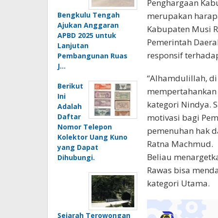
Penghargaan Kabu
Bengkulu Tengah
merupakan harapa
Ajukan Anggaran
Kabupaten Musi R
APBD 2025 untuk
Pemerintah Daerah
Lanjutan
responsif terhad
Pembangunan Ruas
J…
“Alhamdulillah, 
Berikut
mempertahankan p
Ini
kategori Nindya. 
Adalah
Daftar
motivasi bagi Pe
Nomor Telepon
pemenuhan hak da
Kolektor Uang Kuno
Ratna Machmud.
yang Dapat
Beliau menargetk
Dihubungi.
Rawas bisa menda
kategori Utama.
Sejarah Terowongan