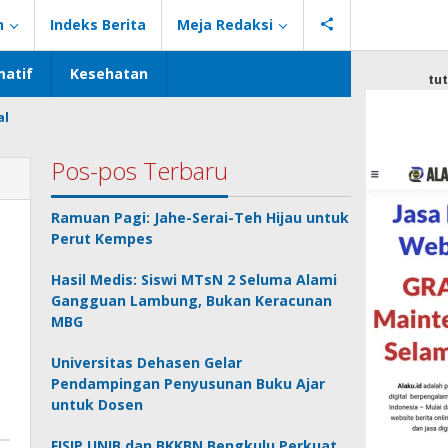
n
Indeks Berita
Meja Redaksi
atif
Kesehatan
tu
al
Pos-pos Terbaru
Ramuan Pagi: Jahe-Serai-Teh Hijau untuk
Perut Kempes
Hasil Medis: Siswi MTsN 2 Seluma Alami
Gangguan Lambung, Bukan Keracunan
MBG
Universitas Dehasen Gelar
Pendampingan Penyusunan Buku Ajar
untuk Dosen
FISIP UNIB dan BKKBN Bengkulu Perkuat