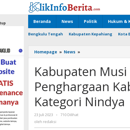
Lewati
ke
konten
Beranda
News
Politik
Hukum & K
tup
Bengkulu Tengah
Kabupaten Kepahiang
Kota 
Kabupaten
Homepage
»
News
»
Musi
Rawas
Kabupaten Musi 
Kembali
Raih
Penghargaan Ka
Penghargaan
Kabupaten
Layak
Kategori Nindya
Anak
Kategori
Nindya
oleh
23 Juli 2023
-
710 Dilihat
redaksi
oleh
redaksi