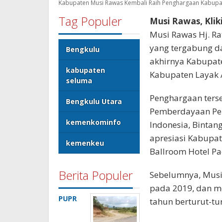
Kabupaten Musi Rawas Kembali Raih Penghargaan Kabupat
Tag Populer
Musi Rawas, Klik
Musi Rawas Hj. R
yang tergabung d
Bengkulu
akhirnya Kabupa
kabupaten
Kabupaten Layak 
seluma
Penghargaan terse
Bengkulu Utara
Pemberdayaan Per
kemenkominfo
Indonesia, Binta
apresiasi Kabupat
kemenkeu
Ballroom Hotel Pa
Berita Populer
Sebelumnya, Musi
pada 2019, dan m
PUPR
tahun berturut-tu