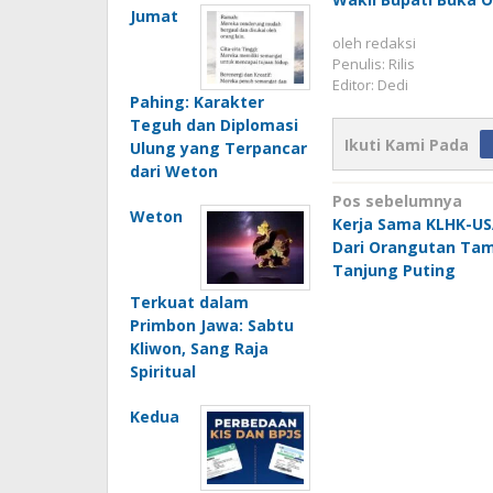
Jumat
oleh
redaksi
Penulis: Rilis
Editor: Dedi
Pahing: Karakter
Teguh dan Diplomasi
Ikuti Kami Pada
Ulung yang Terpancar
dari Weton
Navigasi
Pos sebelumnya
Weton
Kerja Sama KLHK-US
pos
Dari Orangutan Tam
Tanjung Puting
Terkuat dalam
Primbon Jawa: Sabtu
Kliwon, Sang Raja
Spiritual
Kedua