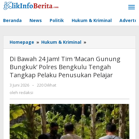
Lewati
ke
konten
Beranda
News
Politik
Hukum & Kriminal
Advertor
Di
Homepage
»
Hukum & Kriminal
»
Bawah
24
Di Bawah 24 Jam! Tim ‘Macan Gunung
Jam!
Bungkuk’ Polres Bengkulu Tengah
Tim
Tangkap Pelaku Penusukan Pelajar
'Macan
Gunung
oleh
3 Juni 2026
-
220 Dilihat
Bungkuk'
redaksi
oleh
redaksi
Polres
Bengkulu
Tengah
Tangkap
Pelaku
Penusukan
Pelajar