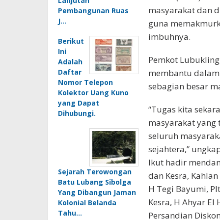
Lanjutan
masyarakat dan d
Pembangunan Ruas
J…
guna memakmurkan
imbuhnya.
Berikut
Ini
Pemkot Lubuklin
Adalah
Daftar
membantu dalam p
Nomor Telepon
sebagian besar m
Kolektor Uang Kuno
yang Dapat
“Tugas kita seka
Dihubungi.
masyarakat yang t
seluruh masyarak
sejahtera,” ungka
Ikut hadir menda
Sejarah Terowongan
dan Kesra, Kahlan
Batu Lubang Sibolga
H Tegi Bayumi, Pl
Yang Dibangun Jaman
Kesra, H Ahyar El 
Kolonial Belanda
Tahu…
Persandian Diskom