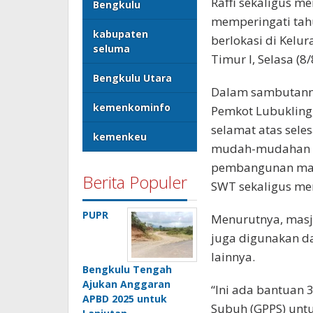
Raffi sekaligus m
Bengkulu
memperingati tahu
kabupaten
berlokasi di Kel
seluma
Timur l, Selasa (8/
Bengkulu Utara
Dalam sambutann
kemenkominfo
Pemkot Lubukling
selamat atas sele
kemenkeu
mudah-mudahan p
pembangunan masj
Berita Populer
SWT sekaligus me
PUPR
Menurutnya, masj
juga digunakan d
lainnya.
Bengkulu Tengah
Ajukan Anggaran
“Ini ada bantuan 
APBD 2025 untuk
Subuh (GPPS) unt