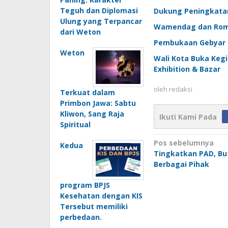
Teguh dan Diplomasi
Dukung Peningkatan
Ulung yang Terpancar
Wamendag dan Romb
dari Weton
Pembukaan Gebyar H
Weton
Wali Kota Buka Keg
Exhibition & Bazar
oleh
redaksi
Terkuat dalam
Primbon Jawa: Sabtu
Kliwon, Sang Raja
Ikuti Kami Pada
Spiritual
Navigasi
Pos sebelumnya
Kedua
Tingkatkan PAD, Bu
pos
Berbagai Pihak
program BPJS
Kesehatan dengan KIS
Tersebut memiliki
perbedaan.