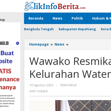
Lewati
ke
konten
Beranda
News
Politik
Hukum & K
tup
Bengkulu Tengah
Kabupaten Kepahiang
Kota 
Wawako
Homepage
»
News
»
Resmikan
Masjid
Wawako Resmikan
An-
Nur
Kelurahan Wate
Raffi
Kelurahan
Watervang
oleh
10 Agustus 2023
-
1699 Dilihat
redaksi
oleh
redaksi