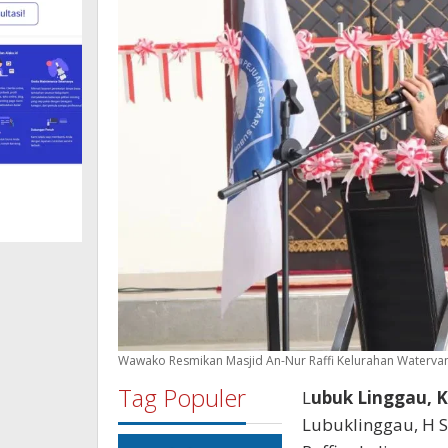
Wawako Resmikan Masjid An-Nur Raffi Kelurahan Waterva
Tag Populer
L
ubuk Linggau, K
Lubuklinggau, H 