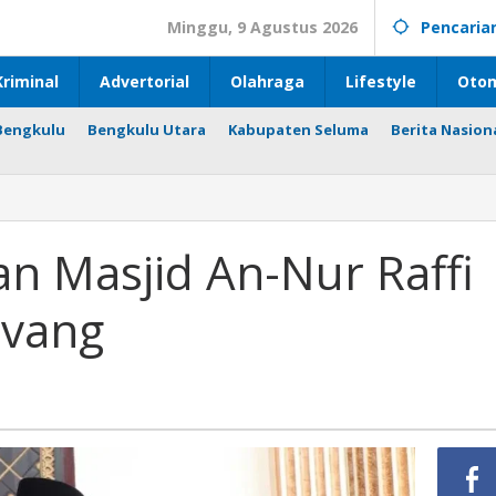
Minggu, 9 Agustus 2026
Pencaria
riminal
Advertorial
Olahraga
Lifestyle
Otom
Bengkulu
Bengkulu Utara
Kabupaten Seluma
Berita Nasion
 Masjid An-Nur Raffi
rvang