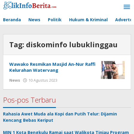
Lewati
ke
konten
Beranda
News
Politik
Hukum & Kriminal
Advertor
Tag:
diskominfo lubuklinggau
Wawako Resmikan Masjid An-Nur Raffi
Kelurahan Watervang
oleh
News
10 Agustus 2023
redaksi
Pos-pos Terbaru
Rahasia Awet Muda ala Kopi dan Putih Telur: Dijamin
Kencang Bebas Keriput
MIN 1 Kota Bengkulu Ramai saat Walikota Tinjau Program