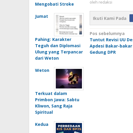
oleh
redaksi
Mengobati Stroke
Jumat
Ikuti Kami Pada
Navigasi
Pos sebelumnya
Pahing: Karakter
Tuntut Revisi UU D
pos
Teguh dan Diplomasi
Apdesi Bakar-bakar
Ulung yang Terpancar
Gedung DPR
dari Weton
Weton
Terkuat dalam
Primbon Jawa: Sabtu
Kliwon, Sang Raja
Spiritual
Kedua