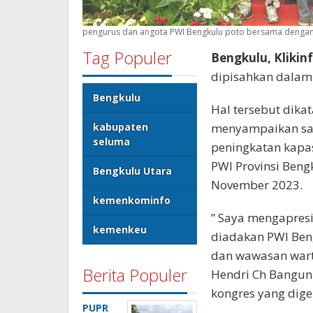
pengurus dan angota PWI Bengkulu poto bersama dengan
Tag Populer
Bengkulu, Klikin
dipisahkan dalam
Bengkulu
Hal tersebut dika
kabupaten
menyampaikan sa
seluma
peningkatan kapa
PWI Provinsi Beng
Bengkulu Utara
November 2023.
kemenkominfo
” Saya mengapres
kemenkeu
diadakan PWI Ben
dan wawasan wart
Berita Populer
Hendri Ch Bangun
kongres yang dige
PUPR