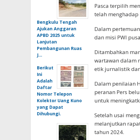
Pasca terpilih me
telah menghadap P
Bengkulu Tengah
Dalam pertemuan 
Ajukan Anggaran
APBD 2025 untuk
dan misi PWI pusa
Lanjutan
Pembangunan Ruas
Ditambahkan mant
J…
wartawan dalam m
Berikut
etik jurnalistik d
Ini
Adalah
Dalam penilaian H
Daftar
peranan Pers bel
Nomor Telepon
untuk meningkatka
Kolektor Uang Kuno
yang Dapat
Dihubungi.
Setelah usai men
melanjutkan rapa
tahun 2024.