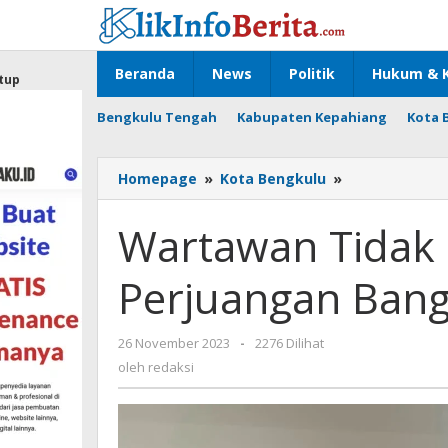
Lewati
ke
konten
Beranda
News
Politik
Hukum & K
tup
Bengkulu Tengah
Kabupaten Kepahiang
Kota 
Wartawan
Homepage
»
Kota Bengkulu
»
Tidak
Bisa
Wartawan Tidak 
Dipisahkan
dalam
Perjuangan Ban
Perjuangan
Bangsa
oleh
26 November 2023
-
2276 Dilihat
redaksi
oleh
redaksi