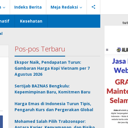
n
Indeks Berita
Meja Redaksi
atif
Kesehatan
tu
al
Pos-pos Terbaru
Ekspor Naik, Pendapatan Turun:
Gambaran Harga Kopi Vietnam per 7
Agustus 2026
Sertijab BAZNAS Bengkulu:
Kepemimpinan Baru, Komitmen Baru
Harga Emas di Indonesia Turun Tipis,
Pengaruh Kurs dan Pergerakan Global
Mohamed Salah Pilih Trabzonspor:
Antara Karier, Kenyamanan, dan Risiko