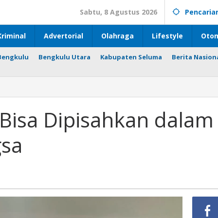
Sabtu, 8 Agustus 2026
Pencaria
riminal
Advertorial
Olahraga
Lifestyle
Otom
Bengkulu
Bengkulu Utara
Kabupaten Seluma
Berita Nasion
Bisa Dipisahkan dalam
gsa