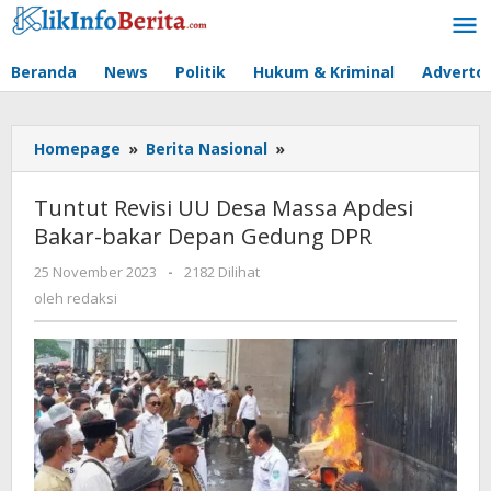
Lewati
ke
konten
Beranda
News
Politik
Hukum & Kriminal
Advertor
Tuntut
Homepage
»
Berita Nasional
»
Revisi
UU
Tuntut Revisi UU Desa Massa Apdesi
Desa
Bakar-bakar Depan Gedung DPR
Massa
Apdesi
oleh
25 November 2023
-
2182 Dilihat
Bakar-
redaksi
oleh
redaksi
bakar
Depan
Gedung
DPR