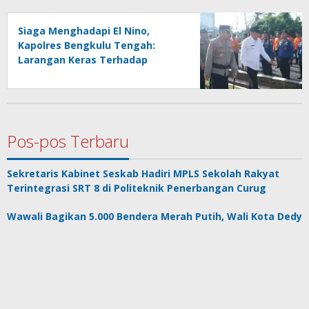
Siaga Menghadapi El Nino,
Kapolres Bengkulu Tengah:
Larangan Keras Terhadap
Pembakaran Lahan
Pos-pos Terbaru
Sekretaris Kabinet Seskab Hadiri MPLS Sekolah Rakyat
Terintegrasi SRT 8 di Politeknik Penerbangan Curug
Wawali Bagikan 5.000 Bendera Merah Putih, Wali Kota Dedy
Wahyudi: “Ini Bukan Sekadar Seremonial”
Pengajian Rutin dan Sarasehan Keluarga Besar Edward
Coles Dorong Pendirian Ponpes Modern di Benteng
Musda KAHMI III dan FORHATI II Kabupaten Seluma: