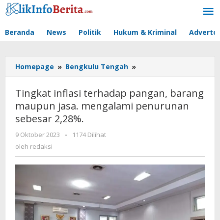
Lewati
ke
konten
Beranda
News
Politik
Hukum & Kriminal
Advertor
Tingkat
Homepage
»
Bengkulu Tengah
»
inflasi
terhadap
Tingkat inflasi terhadap pangan, barang
pangan,
maupun jasa. mengalami penurunan
barang
sebesar 2,28%.
maupun
jasa.
oleh
9 Oktober 2023
-
1174 Dilihat
mengalami
redaksi
oleh
redaksi
penurunan
sebesar
2,28%.