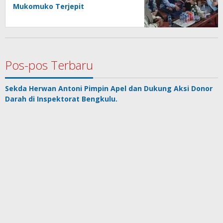
Mukomuko Terjepit
Pos-pos Terbaru
Sekda Herwan Antoni Pimpin Apel dan Dukung Aksi Donor
Darah di Inspektorat Bengkulu.
Pendap Bengkulu Rasa Sejarah dalam Balutan Daun Talas
Ramuan Tradisional yang Terbukti Ilmiah: Rebusan
Ketumbar dan Bawang Putih untuk Jantung Sehat
Tiga Biang Kerok Sepinya SD Negeri Menurut Mu’ti
RSJK Soeprapto Siap Bertransformasi: Dukungan Penuh
Pemprov Bengkulu untuk Rumah Sakit Merah Putih
Copyright @2023 Klik Info Berita
Indeks Berita