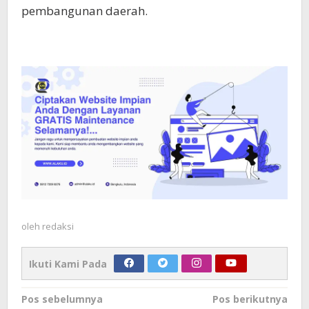
pembangunan daerah.
oleh
redaksi
Ikuti Kami Pada
Navigasi
Pos sebelumnya
Pos berikutnya