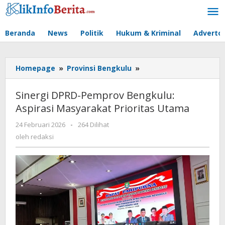
Lewati
ke
konten
Beranda
News
Politik
Hukum & Kriminal
Advertor
Sinergi
Homepage
»
Provinsi Bengkulu
»
DPRD-
Pemprov
Sinergi DPRD-Pemprov Bengkulu:
Bengkulu:
Aspirasi Masyarakat Prioritas Utama
Aspirasi
Masyarakat
oleh
24 Februari 2026
-
264 Dilihat
Prioritas
redaksi
oleh
redaksi
Utama