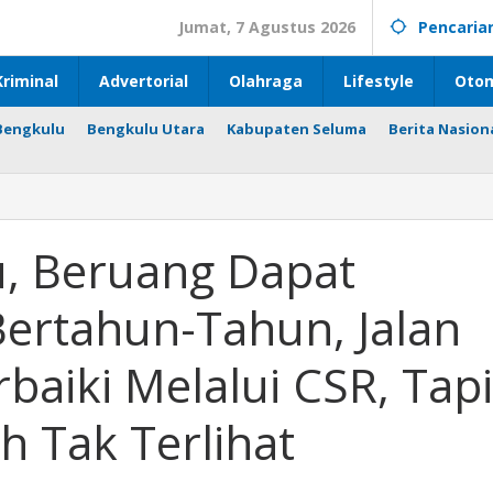
Jumat, 7 Agustus 2026
Pencaria
riminal
Advertorial
Olahraga
Lifestyle
Otom
Bengkulu
Bengkulu Utara
Kabupaten Seluma
Berita Nasion
u, Beruang Dapat
Bertahun-Tahun, Jalan
baiki Melalui CSR, Tapi
 Tak Terlihat