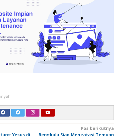
airiyah
Pos berikutnya
tung Yesus di
Bengkulu Siap Mengatasi Temuan