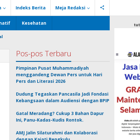
n
Indeks Berita
Meja Redaksi
atif
Kesehatan
tu
al
Pos-pos Terbaru
Pimpinan Pusat Muhammadiyah
menggandeng Dewan Pers untuk Hari
Pers dan Literasi 2026
Dudung Tegaskan Pancasila Jadi Fondasi
Kebangsaan dalam Audiensi dengan BPIP
Gatal Meradang? Cukup 3 Bahan Dapur
Ini, Panu-Kadas-Kudis Rontok.
AMJ Jalin Silaturahmi dan Kolaborasi
dengan Kajati Bengkulu