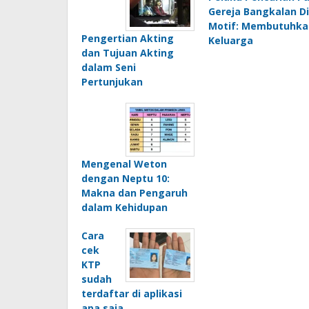
pos
Gereja Bangkalan 
Motif: Membutuhka
Pengertian Akting
Keluarga
dan Tujuan Akting
dalam Seni
Pertunjukan
Mengenal Weton
dengan Neptu 10:
Makna dan Pengaruh
dalam Kehidupan
Cara
cek
KTP
sudah
terdaftar di aplikasi
apa saja