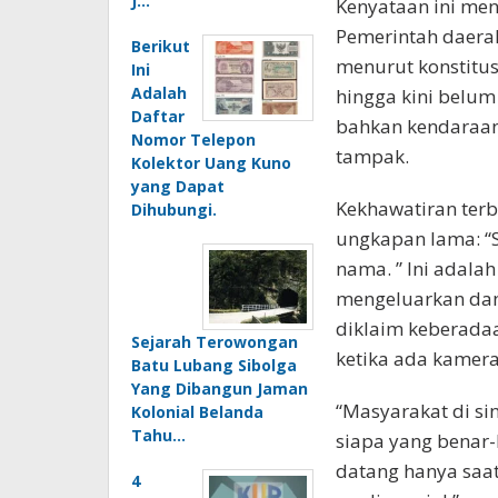
J…
Kenyataan ini men
Pemerintah daera
Berikut
menurut konstitusi
Ini
Adalah
hingga kini belum 
Daftar
bahkan kendaraan 
Nomor Telepon
tampak.
Kolektor Uang Kuno
yang Dapat
Kekhawatiran terb
Dihubungi.
ungkapan lama: “
nama. ” Ini adala
mengeluarkan dana
diklaim keberadaa
Sejarah Terowongan
ketika ada kamer
Batu Lubang Sibolga
Yang Dibangun Jaman
“Masyarakat di si
Kolonial Belanda
Tahu…
siapa yang benar
datang hanya saat
4