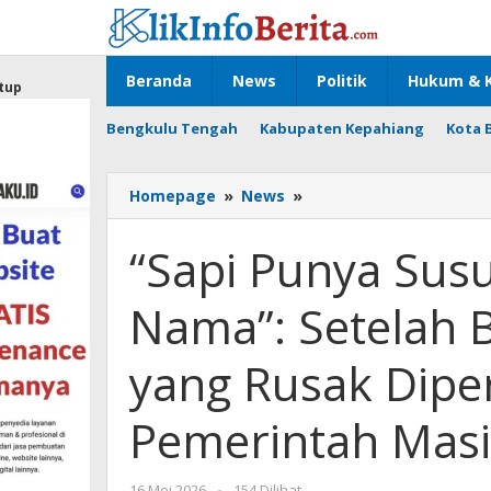
Lewati
ke
konten
Beranda
News
Politik
Hukum & K
tup
Bengkulu Tengah
Kabupaten Kepahiang
Kota 
"Sapi
Homepage
»
News
»
Punya
Susu,
“Sapi Punya Sus
Beruang
Dapat
Nama”: Setelah 
Nama":
Setelah
Bertahun-
yang Rusak Diper
Tahun,
Jalan
Pemerintah Masih
yang
Rusak
Diperbaiki
oleh
16 Mei 2026
-
154 Dilihat