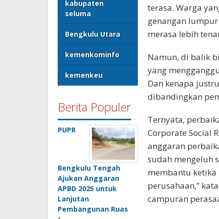
kabupaten
terasa. Warga ya
seluma
genangan lumpur d
merasa lebih tena
Bengkulu Utara
kemenkominfo
Namun, di balik b
yang mengganggu:
kemenkeu
Dan kenapa justru
dibandingkan pem
Berita Populer
Ternyata, perbaik
PUPR
Corporate Social R
anggaran perbaika
sudah mengeluh s
Bengkulu Tengah
membantu ketika 
Ajukan Anggaran
perusahaan,” kat
APBD 2025 untuk
campuran perasaa
Lanjutan
Pembangunan Ruas