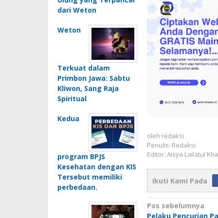
dari Weton
Weton
Terkuat dalam
Primbon Jawa: Sabtu
Kliwon, Sang Raja
Spiritual
Kedua
oleh
redaksi
Penulis: Redaksi
Editor: Aisya Lailatul Kh
program BPJS
Kesehatan dengan KIS
Tersebut memiliki
Ikuti Kami Pada
perbedaan.
Navigasi
Pos sebelumnya
Pelaku Pencurian Pa