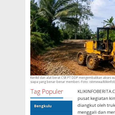
Kerikil dan alat berat CSR PT DDP mengembalikan akses w
siapa yang benar-benar memberi.-Foto: istimewa/klikinfo
Tag Populer
KLIKINFOBERITA.C
pusat kegiatan ki
diangkut oleh truk
Bengkulu
menggali dan mer