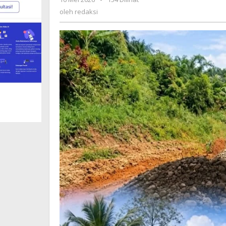
Melalui
redaksi
oleh
redaksi
CSR,
Tapi
Pemerintah
Masih
Tak
Terlihat