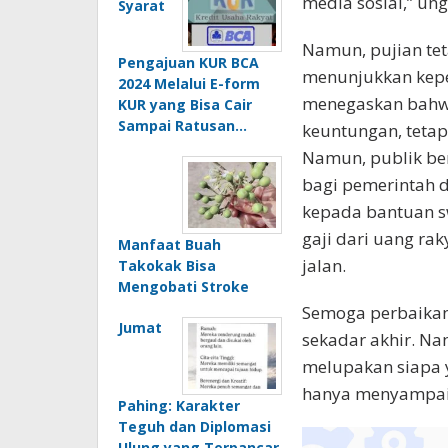
media sosial,” un
Syarat
Namun, pujian te
Pengajuan KUR BCA
menunjukkan kepe
2024 Melalui E-form
menegaskan bahwa
KUR yang Bisa Cair
Sampai Ratusan…
keuntungan, tetap
Namun, publik ber
bagi pemerintah d
kepada bantuan s
gaji dari uang rak
Manfaat Buah
jalan.
Takokak Bisa
Mengobati Stroke
Semoga perbaikan 
Jumat
sekadar akhir. Nam
melupakan siapa 
hanya menyampaik
Pahing: Karakter
Teguh dan Diplomasi
Ulung yang Terpancar