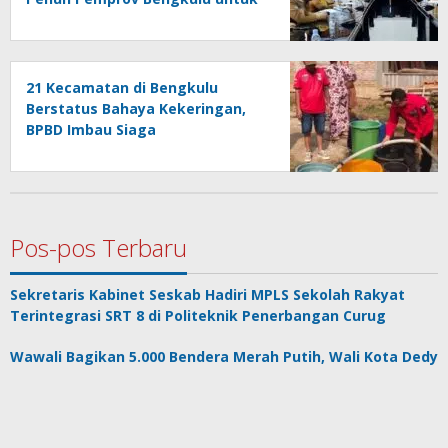
Rumah Sakit Merah Putih
21 Kecamatan di Bengkulu
Berstatus Bahaya Kekeringan,
BPBD Imbau Siaga
Pos-pos Terbaru
Sekretaris Kabinet Seskab Hadiri MPLS Sekolah Rakyat
Terintegrasi SRT 8 di Politeknik Penerbangan Curug
Wawali Bagikan 5.000 Bendera Merah Putih, Wali Kota Dedy
Wahyudi: “Ini Bukan Sekadar Seremonial”
Pengajian Rutin dan Sarasehan Keluarga Besar Edward
Coles Dorong Pendirian Ponpes Modern di Benteng