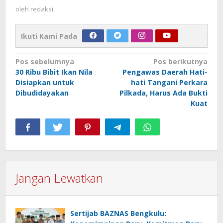
oleh
redaksi
Ikuti Kami Pada
Navigasi
Pos sebelumnya
Pos berikutnya
30 Ribu Bibit Ikan Nila
Pengawas Daerah Hati-
pos
Disiapkan untuk
hati Tangani Perkara
Dibudidayakan
Pilkada, Harus Ada Bukti
Kuat
Jangan Lewatkan
Sertijab BAZNAS Bengkulu: