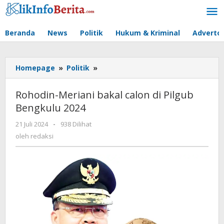
Lewati
ke
konten
Beranda
News
Politik
Hukum & Kriminal
Advertor
Rohodin-
Homepage
»
Politik
»
Meriani
bakal
Rohodin-Meriani bakal calon di Pilgub
calon
Bengkulu 2024
di
Pilgub
oleh
21 Juli 2024
-
938 Dilihat
Bengkulu
redaksi
oleh
redaksi
2024