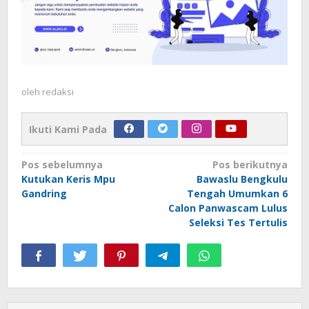
oleh
redaksi
Ikuti Kami Pada
Navigasi
Pos sebelumnya
Pos berikutnya
Kutukan Keris Mpu
Bawaslu Bengkulu
pos
Gandring
Tengah Umumkan 6
Calon Panwascam Lulus
Seleksi Tes Tertulis