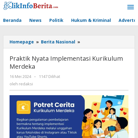
Lewati
ke
konten
Beranda
News
Politik
Hukum & Kriminal
Advertor
Praktik
Homepage
»
Berita Nasional
»
Nyata
Implementasi
Praktik Nyata Implementasi Kurikulum
Kurikulum
Merdeka
Merdeka
oleh
16 Mei 2024
-
1147 Dilihat
redaksi
oleh
redaksi